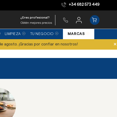
+34 682 573 449
Equipo de expertos
¿Eres profesional?
Obtén mejores precios
LIMPIEZA
TU NEGOCIO
MARCAS
×
de agosto. ¡Gracias por confiar en nosotros!