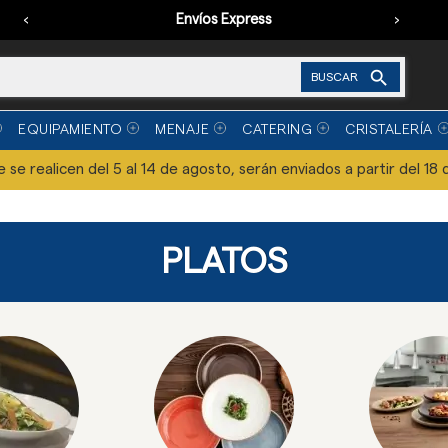
‹
Envíos Express
›

BUSCAR
EQUIPAMIENTO
MENAJE
CATERING
CRISTALERÍA
se realicen del 5 al 14 de agosto, serán enviados a partir del 18 
PLATOS