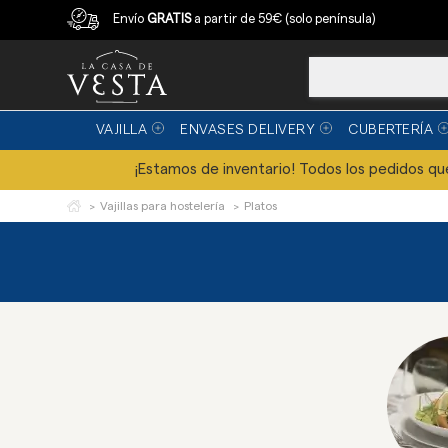
Compra con garantía
Envío
GRATIS
a partir de 59€ (solo península)
VAJILLA
ENVASES DELIVERY
CUBERTERÍA
¡Estamos de inventario! Todos los pedidos que 
Vajillas para hostelería
Platos