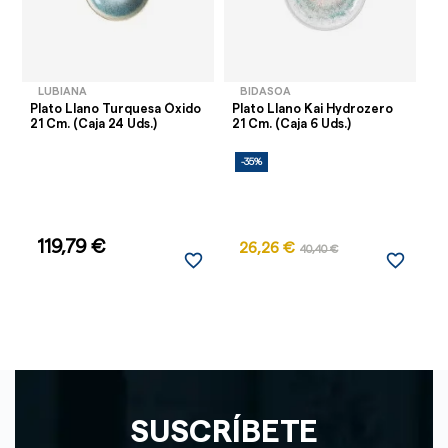
LUBIANA
BIDASOA
Plato Llano Turquesa Óxido
Plato Llano Kai Hydrozero
Pl
21 Cm. (Caja 24 Uds.)
21 Cm. (Caja 6 Uds.)
Hy
Ud
-35%
-
AG
119,79 €
26,26 €
40,40 €
favorite_border
favorite_border
SUSCRÍBETE