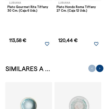
LUBIANA
LUBIANA
Plato Gourmet Rita Tiffany
Plato Hondo Roma Tiffany
30 Cm. (Caja 6 Uds.)
27 Cm. (Caja 12 Uds.)
113,58 €
120,44 €
favorite_border
favorite_border
SIMILARES A ...
‹
›