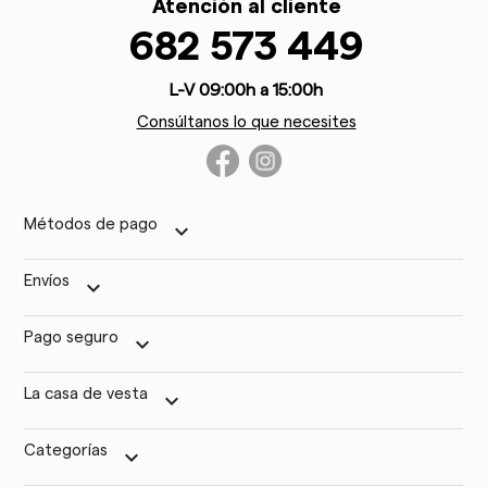
Atención al cliente
682 573 449
L-V 09:00h a 15:00h
Consúltanos lo que necesites
Métodos de pago
keyboard_arrow_down
Envíos
keyboard_arrow_down
Pago seguro
keyboard_arrow_down
La casa de vesta
keyboard_arrow_down
Categorías
keyboard_arrow_down