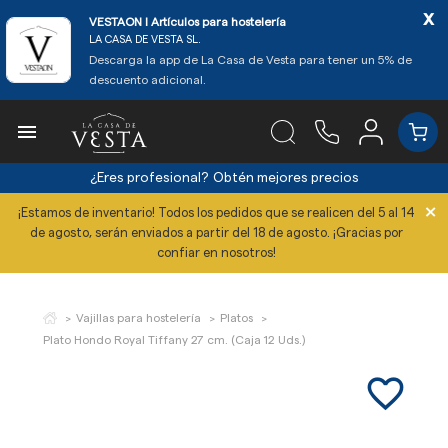
x
VESTAON l Artículos para hostelería
LA CASA DE VESTA SL.
Descarga la app de La Casa de Vesta para tener un 5% de
descuento adicional.

¿Eres profesional?
Obtén mejores precios
×
¡Estamos de inventario! Todos los pedidos que se realicen del 5 al 14
de agosto, serán enviados a partir del 18 de agosto. ¡Gracias por
confiar en nosotros!
Vajillas para hostelería
Platos
Plato Hondo Royal Tiffany 27 cm. (Caja 12 Uds.)
favorite_border