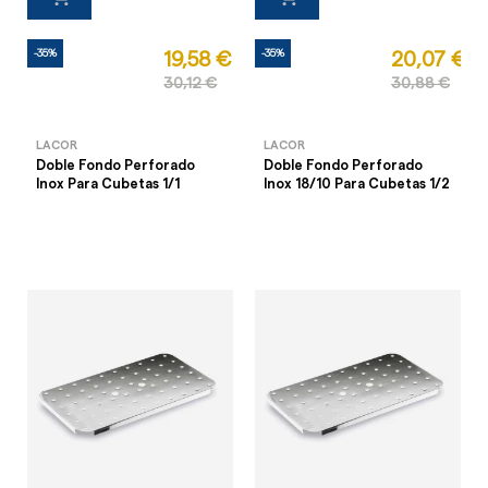
-35%
-35%
19,58 €
20,07 €
30,12 €
30,88 €
LACOR
LACOR
Doble Fondo Perforado
Doble Fondo Perforado
Inox Para Cubetas 1/1
Inox 18/10 Para Cubetas 1/2