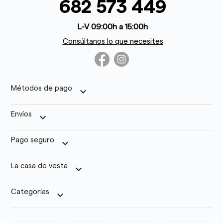
682 573 449
L-V 09:00h a 15:00h
Consúltanos lo que necesites
Métodos de pago
keyboard_arrow_down
Envíos
keyboard_arrow_down
Pago seguro
keyboard_arrow_down
La casa de vesta
keyboard_arrow_down
Categorías
keyboard_arrow_down