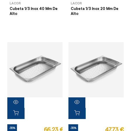
LACOR
LACOR
Cubeta 1/3 Inox 40 Mm De
Cubeta 1/3 Inox 20 Mm De
Alto
Alto
-35%
-35%
66,23 €
47,73 €