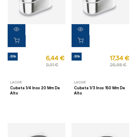
-35%
-35%
6,44 €
17,34 €
9,91 €
26,68 €
LACOR
LACOR
Cubeta 1/4 Inox 20 Mm De
Cubeta 1/3 Inox 150 Mm De
Alto
Alto