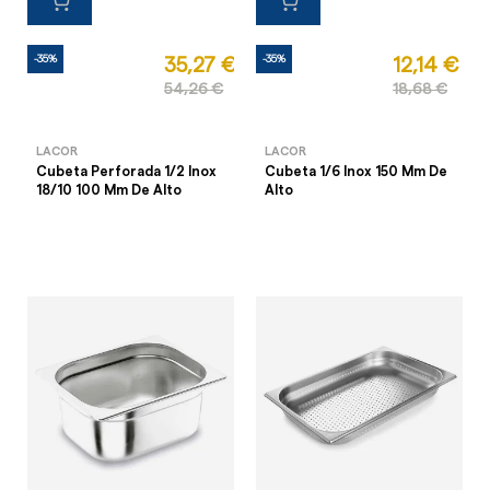
-35%
-35%
35,27 €
12,14 €
54,26 €
18,68 €
LACOR
LACOR
Cubeta Perforada 1/2 Inox
Cubeta 1/6 Inox 150 Mm De
18/10 100 Mm De Alto
Alto