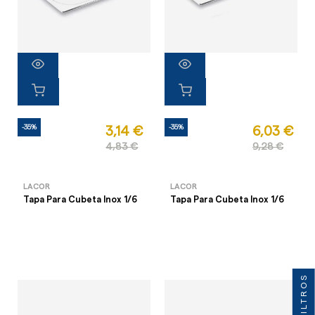
-35%
-35%
3,14 €
6,03 €
4,83 €
9,28 €
LACOR
LACOR
Tapa Para Cubeta Inox 1/6
Tapa Para Cubeta Inox 1/6
FILTROS