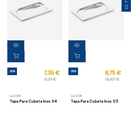
-35%
-35%
7,35 €
8,75 €
11,31 €
13,47 €
LACOR
LACOR
Tapa Para Cubeta Inox 1/4
Tapa Para Cubeta Inox 1/3