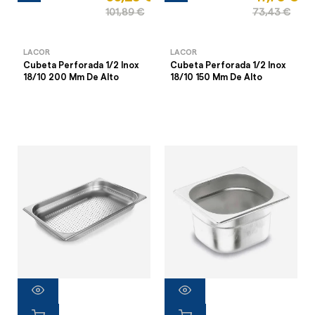
101,89 €
73,43 €
LACOR
LACOR
Cubeta Perforada 1/2 Inox
Cubeta Perforada 1/2 Inox
18/10 200 Mm De Alto
18/10 150 Mm De Alto