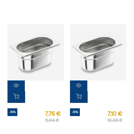
-35%
-35%
7,76 €
7,10 €
11,94 €
10,93 €