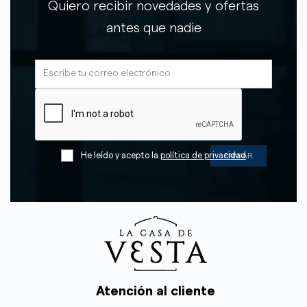
Quiero recibir novedades y ofertas
antes que nadie
He leído y acepto la
política de privacidad
Atención al cliente