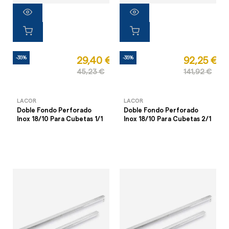
-35%
-35%
29,40 €
92,25 €
45,23 €
141,92 €
LACOR
LACOR
Doble Fondo Perforado
Doble Fondo Perforado
Inox 18/10 Para Cubetas 1/1
Inox 18/10 Para Cubetas 2/1