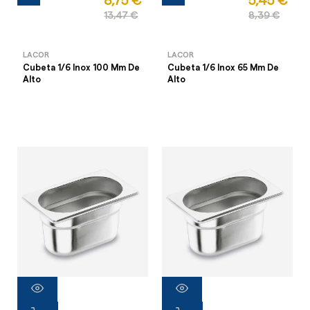
8,75 €
5,45 €
13,47 €
8,39 €
LACOR
LACOR
Cubeta 1/6 Inox 100 Mm De
Cubeta 1/6 Inox 65 Mm De
Alto
Alto