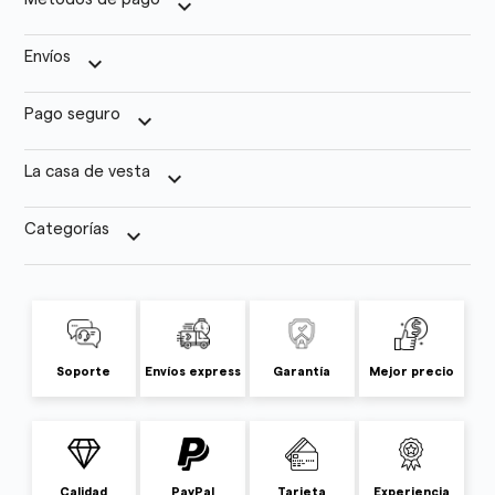
keyboard_arrow_down
Envíos
keyboard_arrow_down
Pago seguro
keyboard_arrow_down
La casa de vesta
keyboard_arrow_down
Categorías
keyboard_arrow_down
Soporte
Envíos express
Garantía
Mejor precio
Calidad
PayPal
Tarjeta
Experiencia