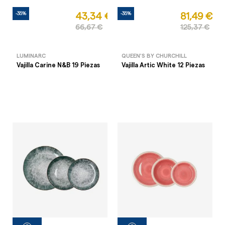
-35%
-35%
43,34 €
81,49 €
66,67 €
125,37 €
LUMINARC
QUEEN'S BY CHURCHILL
Vajilla Carine N&B 19 Piezas
Vajilla Artic White 12 Piezas