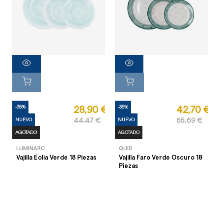
-35%
-35%
28,90 €
42,70 €
NUEVO
44,47 €
NUEVO
65,69 €
AGOTADO
AGOTADO
LUMINARC
QUID
Vajilla Eolia Verde 18 Piezas
Vajilla Faro Verde Oscuro 18
Piezas