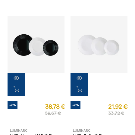
-35%
-35%
38,78 €
21,92 €
59,67 €
33,72 €
LUMINARC
LUMINARC