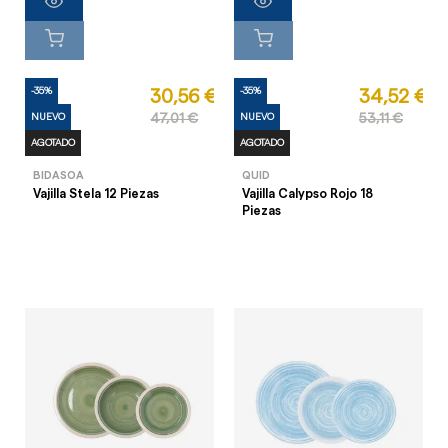
-35%
-35%
30,56 €
34,52 €
NUEVO
47,01 €
NUEVO
53,11 €
AGOTADO
AGOTADO
BIDASOA
QUID
Vajilla Stela 12 Piezas
Vajilla Calypso Rojo 18
Piezas