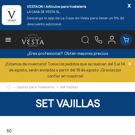
x
VESTAON l Artículos para hostelería
LA CASA DE VESTA SL.
Descarga la app de La Casa de Vesta para tener un 5% de
descuento adicional.

¿Eres profesional?
Obtén mejores precios
×
¡Estamos de inventario! Todos los pedidos que se realicen del 5 al 14
de agosto, serán enviados a partir del 18 de agosto. ¡Gracias por
confiar en nosotros!
Vajillas para hostelería
Set Vajillas
SET VAJILLAS
50