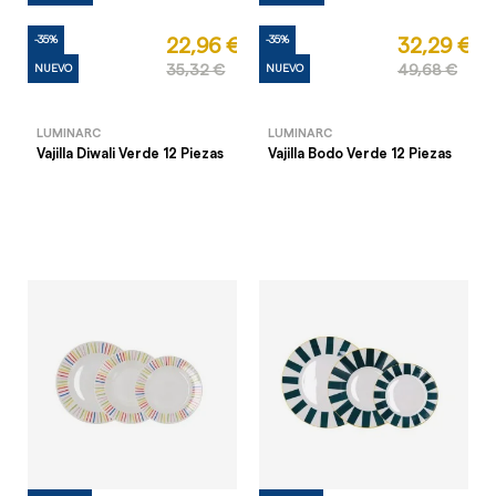
-35%
-35%
22,96 €
32,29 €
NUEVO
35,32 €
NUEVO
49,68 €
LUMINARC
LUMINARC
Vajilla Diwali Verde 12 Piezas
Vajilla Bodo Verde 12 Piezas