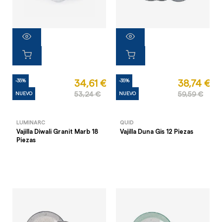
-35%
-35%
34,61 €
38,74 €
NUEVO
53,24 €
NUEVO
59,59 €
LUMINARC
QUID
Vajilla Diwali Granit Marb 18
Vajilla Duna Gis 12 Piezas
Piezas