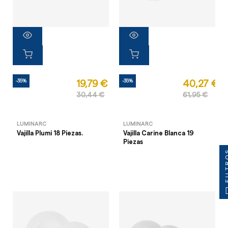
-35%
-35%
19,79 €
40,27 €
30,44 €
61,95 €
LUMINARC
LUMINARC
Vajilla Plumi 18 Piezas.
Vajilla Carine Blanca 19
Piezas
FILT