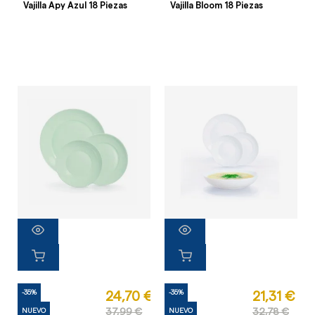
Vajilla Apy Azul 18 Piezas
Vajilla Bloom 18 Piezas
-35%
-35%
24,70 €
21,31 €
NUEVO
37,99 €
NUEVO
32,78 €