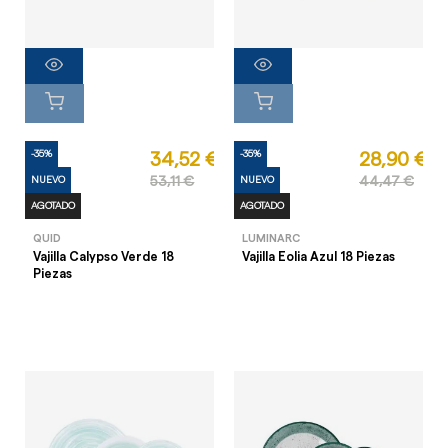
-35%
-35%
34,52 €
28,90 €
NUEVO
53,11 €
NUEVO
44,47 €
AGOTADO
AGOTADO
QUID
LUMINARC
Vajilla Calypso Verde 18
Vajilla Eolia Azul 18 Piezas
Piezas