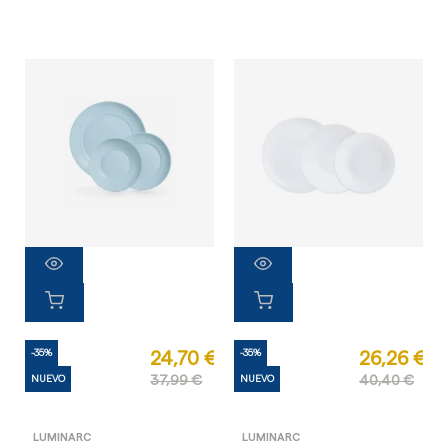
-35%
-35%
24,70 €
26,26 €
NUEVO
37,99 €
NUEVO
40,40 €
LUMINARC
LUMINARC