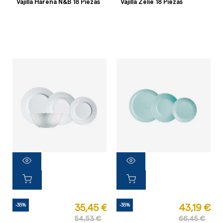
Vajilla Harena N&B 18 Piezas
Vajilla Zelie 18 Piezas
-35%
-35%
35,45 €
43,19 €
54,53 €
66,45 €