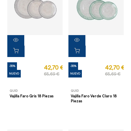
-35%
-35%
42,70 €
42,70 €
NUEVO
65,69 €
NUEVO
65,69 €
QUID
QUID
Vajilla Faro Gris 18 Piezas
Vajilla Faro Verde Claro 18
Piezas