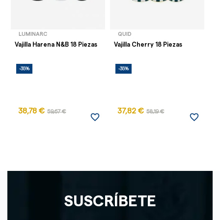
LUMINARC
QUID
Vajilla Harena N&B 18 Piezas
Vajilla Cherry 18 Piezas
Va
-35%
-35%
-
38,78 €
37,82 €
59,67 €
58,19 €
favorite_border
favorite_border
SUSCRÍBETE