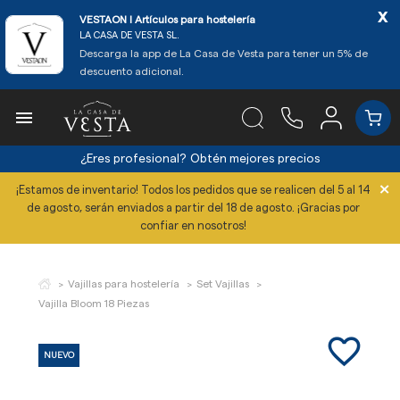
x
VESTAON l Artículos para hostelería
LA CASA DE VESTA SL.
Descarga la app de La Casa de Vesta para tener un 5% de
descuento adicional.

¿Eres profesional?
Obtén mejores precios
×
¡Estamos de inventario! Todos los pedidos que se realicen del 5 al 14
de agosto, serán enviados a partir del 18 de agosto. ¡Gracias por
confiar en nosotros!
Vajillas para hostelería
Set Vajillas
Vajilla Bloom 18 Piezas
favorite_border
NUEVO