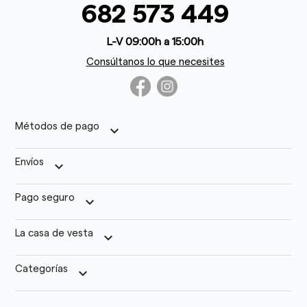
682 573 449
L-V 09:00h a 15:00h
Consúltanos lo que necesites
Métodos de pago
keyboard_arrow_down
Envíos
keyboard_arrow_down
Pago seguro
keyboard_arrow_down
La casa de vesta
keyboard_arrow_down
Categorías
keyboard_arrow_down