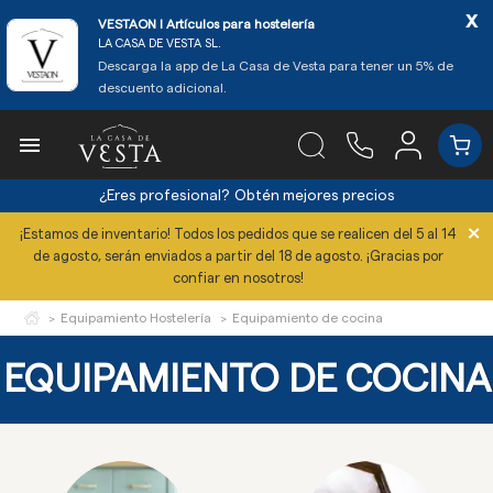
x
VESTAON l Artículos para hostelería
LA CASA DE VESTA SL.
Descarga la app de La Casa de Vesta para tener un 5% de
descuento adicional.

¿Eres profesional?
Obtén mejores precios
×
¡Estamos de inventario! Todos los pedidos que se realicen del 5 al 14
de agosto, serán enviados a partir del 18 de agosto. ¡Gracias por
confiar en nosotros!
Equipamiento Hostelería
Equipamiento de cocina
EQUIPAMIENTO DE COCINA