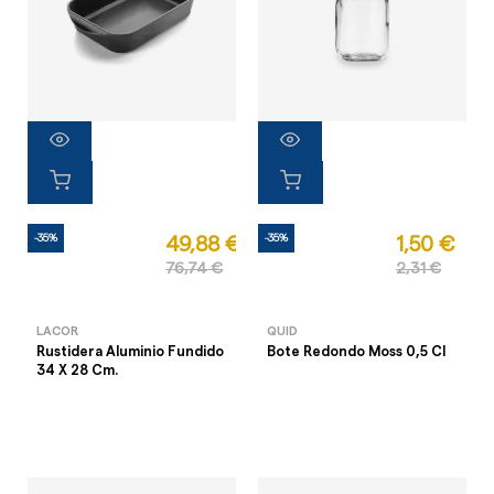
-35%
-35%
49,88 €
1,50 €
76,74 €
2,31 €
LACOR
QUID
Rustidera Aluminio Fundido
Bote Redondo Moss 0,5 Cl
34 X 28 Cm.