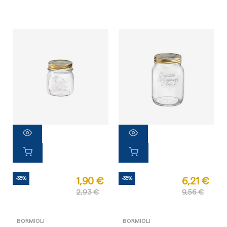
-35%
-35%
1,90 €
6,21 €
2,93 €
9,56 €
BORMIOLI
BORMIOLI