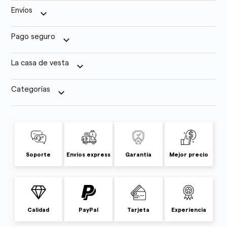
Envíos
keyboard_arrow_down
Pago seguro
keyboard_arrow_down
La casa de vesta
keyboard_arrow_down
Categorías
keyboard_arrow_down
Soporte
Envíos express
Garantía
Mejor precio
Calidad
PayPal
Tarjeta
Experiencia