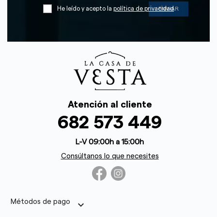
He leído y acepto la
política de privacidad
Atención al cliente
682 573 449
L-V 09:00h a 15:00h
Consúltanos lo que necesites
Métodos de pago
keyboard_arrow_down