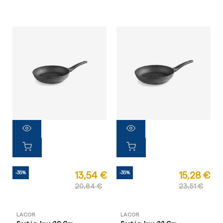
-35%
-35%
13,54 €
15,28 €
20,84 €
23,51 €
LACOR
LACOR