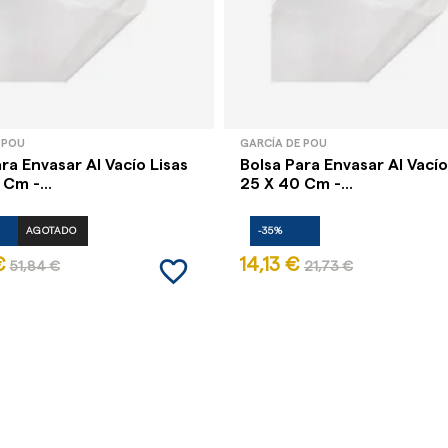
 POU
GARCÍA DE POU
ra Envasar Al Vacío Lisas
Bolsa Para Envasar Al Vacío
Cm -...
25 X 40 Cm -...
AGOTADO
-35%
favorite_border
€
14,13 €
51,84 €
21,73 €