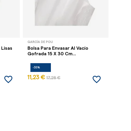
GARCÍA DE POU
GARCÍA 
 Lisas
Bolsa Para Envasar Al Vacío
Bolsa 
Gofrada 15 X 30 Cm...
Gofrad
-35%
-35%
favorite_border
favorite_border
11,23 €
36,50
17,28 €