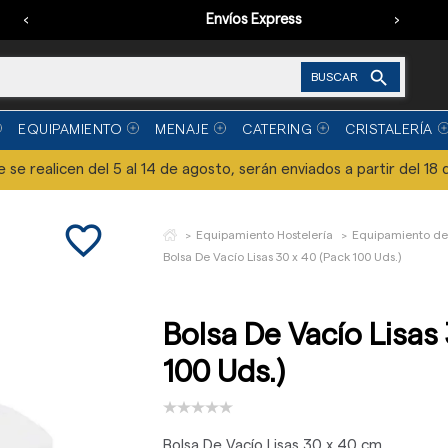
‹
Envíos Express
›

BUSCAR
EQUIPAMIENTO
MENAJE
CATERING
CRISTALERÍA
se realicen del 5 al 14 de agosto, serán enviados a partir del 18 
favorite_border
Equipamiento Hostelería
Equipamiento de
Bolsa De Vacío Lisas 30 x 40 (Pack 100 Uds.)
Bolsa De Vacío Lisas
100 Uds.)
Bolsa De Vacío Lisas 30 x 40 cm.