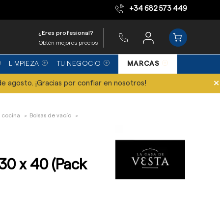
+34 682 573 449
Equipo de expertos
¿Eres profesional?
Obtén mejores precios
LIMPIEZA
TU NEGOCIO
MARCAS
×
de agosto. ¡Gracias por confiar en nosotros!
 cocina
Bolsas de vacío
 30 x 40 (Pack