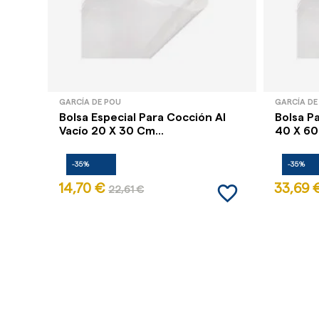
GARCÍA DE POU
GARCÍA DE
Bolsa Especial Para Cocción Al
Bolsa Pa
Vacío 20 X 30 Cm...
40 X 60 
-35%
-35%
favorite_border
14,70 €
33,69 
22,61 €