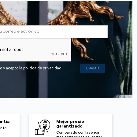
do y acepto la
política de privacidad
ntía
Mejor precio
garantizado
s te
Comparado con las webs
más destacadas del sector