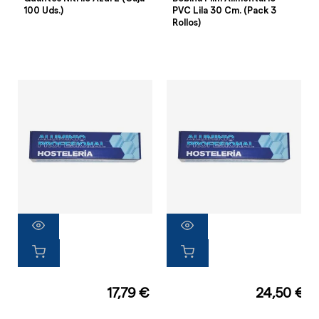
100 Uds.)
PVC Lila 30 Cm. (Pack 3
Rollos)
17,79 €
24,50 €