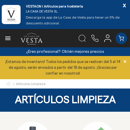
x
VESTAON l Artículos para hostelería
LA CASA DE VESTA SL.
Descarga la app de La Casa de Vesta para tener un 5% de
descuento adicional.

¿Eres profesional?
Obtén mejores precios
×
¡Estamos de inventario! Todos los pedidos que se realicen del 5 al 14
de agosto, serán enviados a partir del 18 de agosto. ¡Gracias por
confiar en nosotros!
Artículos Limpieza
ARTÍCULOS LIMPIEZA