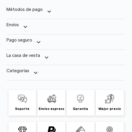
Métodos de pago
keyboard_arrow_down
Envíos
keyboard_arrow_down
Pago seguro
keyboard_arrow_down
La casa de vesta
keyboard_arrow_down
Categorías
keyboard_arrow_down
Soporte
Envíos express
Garantía
Mejor precio