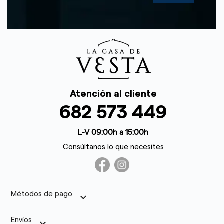
Atención al cliente
682 573 449
L-V 09:00h a 15:00h
Consúltanos lo que necesites
Métodos de pago
keyboard_arrow_down
Envíos
keyboard_arrow_down