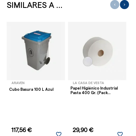
SIMILARES A ...
‹
›
ARAVEN
LA CASA DE VESTA
Papel Higiénico Industrial
Bo
Cubo Basura 100 L Azul
Pasta 400 Gr. (Pack...
(P
117,56 €
29,90 €
favorite_border
favorite_border