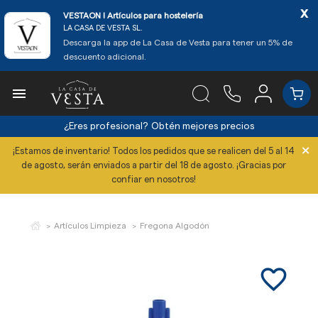
x
VESTAON l Artículos para hostelería
LA CASA DE VESTA SL.
Descarga la app de La Casa de Vesta para tener un 5% de
descuento adicional.

¿Eres profesional?
Obtén mejores precios
×
¡Estamos de inventario! Todos los pedidos que se realicen del 5 al 14
de agosto, serán enviados a partir del 18 de agosto. ¡Gracias por
confiar en nosotros!
Artículos Limpieza
Fregona Algodón
favorite_border