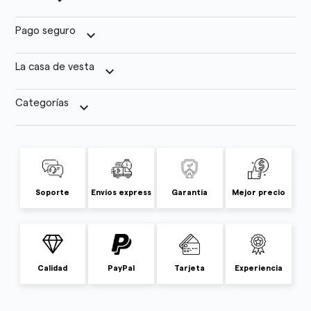
Pago seguro
keyboard_arrow_down
La casa de vesta
keyboard_arrow_down
Categorías
keyboard_arrow_down
Soporte
Envíos express
Garantía
Mejor precio
Calidad
PayPal
Tarjeta
Experiencia