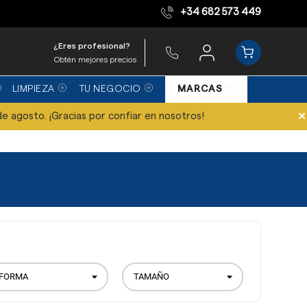
+34 682 573 449
Equipo de expertos
¿Eres profesional?
Obtén mejores precios
LIMPIEZA
TU NEGOCIO
MARCAS
×
de agosto. ¡Gracias por confiar en nosotros!