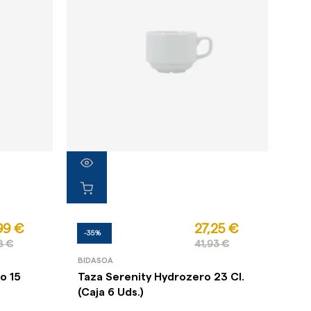
99 €
27,25 €
-35%
8 €
41,93 €
BIDASOA
o 15
Taza Serenity Hydrozero 23 Cl.
(Caja 6 Uds.)