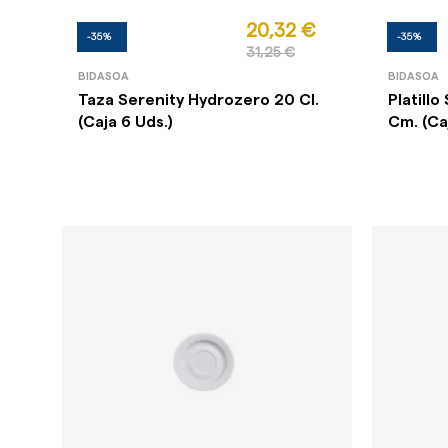
20,32 €
-35%
-35%
31,25 €
BIDASOA
BIDASOA
Taza Serenity Hydrozero 20 Cl.
Platill
(Caja 6 Uds.)
Cm. (Ca