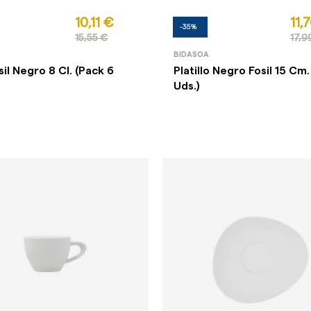
10,11 €
11,
-35%
15,55 €
17,9
BIDASOA
il Negro 8 Cl. (Pack 6
Platillo Negro Fosil 15 Cm.
Uds.)