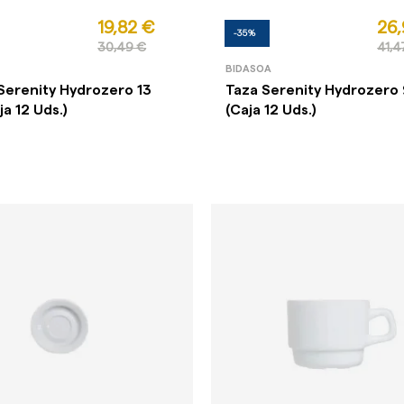
19,82 €
26,
-35%
30,49 €
41,4
BIDASOA
o Serenity Hydrozero 13
Taza Serenity Hydrozero 
ja 12 Uds.)
(Caja 12 Uds.)