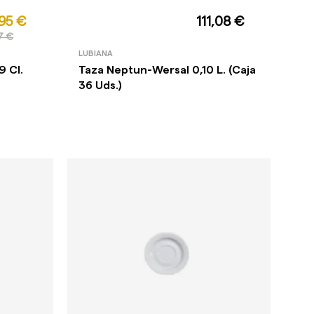
95 €
111,08 €
7 €
LUBIANA
9 Cl.
Taza Neptun-Wersal 0,10 L. (Caja
36 Uds.)