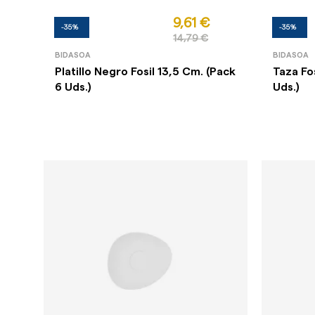
9,61 €
-35%
-35%
14,79 €
BIDASOA
BIDASOA
Platillo Negro Fosil 13,5 Cm. (Pack
Taza Fos
6 Uds.)
Uds.)