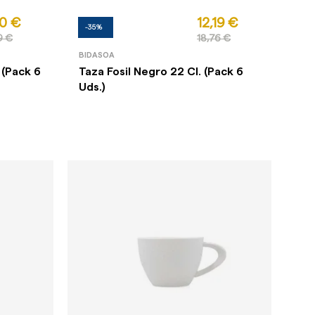
70 €
12,19 €
-35%
9 €
18,76 €
BIDASOA
 (Pack 6
Taza Fosil Negro 22 Cl. (Pack 6
Uds.)