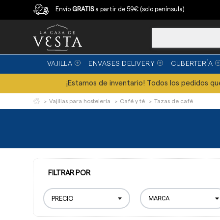
Compra con garantía
Envío
GRATIS
a partir de 59€ (solo península)
VAJILLA
ENVASES DELIVERY
CUBERTERÍA
¡Estamos de inventario! Todos los pedidos que 
Vajillas para hostelería
Café y té
Tazas de café
FILTRAR POR
PRECIO