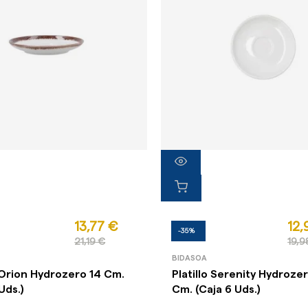
13,77 €
12,
-35%
21,19 €
19,9
BIDASOA
o Orion Hydrozero 14 Cm.
Platillo Serenity Hydrozer
Uds.)
Cm. (Caja 6 Uds.)