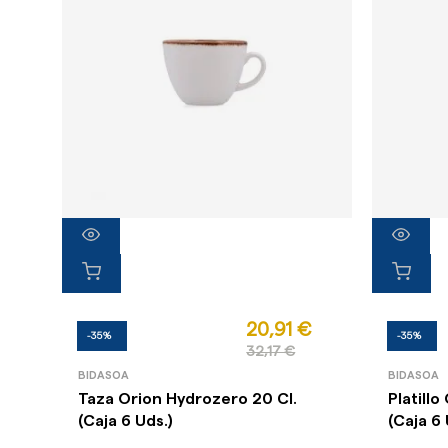
20,91 €
-35%
-35%
32,17 €
BIDASOA
BIDASOA
Taza Orion Hydrozero 20 Cl.
Platill
(Caja 6 Uds.)
(Caja 6 