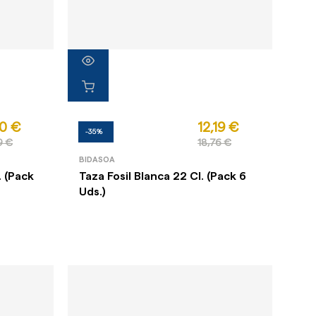
70 €
12,19 €
-35%
9 €
18,76 €
BIDASOA
. (Pack
Taza Fosil Blanca 22 Cl. (Pack 6
Uds.)