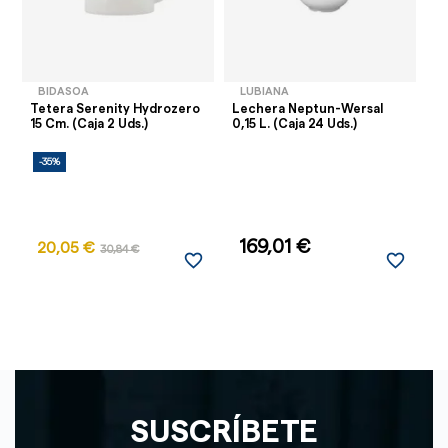
BIDASOA
LUBIANA
Tetera Serenity Hydrozero
Lechera Neptun-Wersal
Pl
15 Cm. (Caja 2 Uds.)
0,15 L. (Caja 24 Uds.)
36
-35%
169,01 €
20,05 €
30,84 €
favorite_border
favorite_border
SUSCRÍBETE