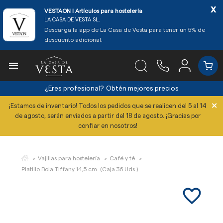
x
VESTAON l Artículos para hostelería
LA CASA DE VESTA SL.
Descarga la app de La Casa de Vesta para tener un 5% de
descuento adicional.

¿Eres profesional?
Obtén mejores precios
×
¡Estamos de inventario! Todos los pedidos que se realicen del 5 al 14
de agosto, serán enviados a partir del 18 de agosto. ¡Gracias por
confiar en nosotros!
Vajillas para hostelería
Café y té
Platillo Bola Tiffany 14,5 cm. (Caja 36 Uds.)
favorite_border