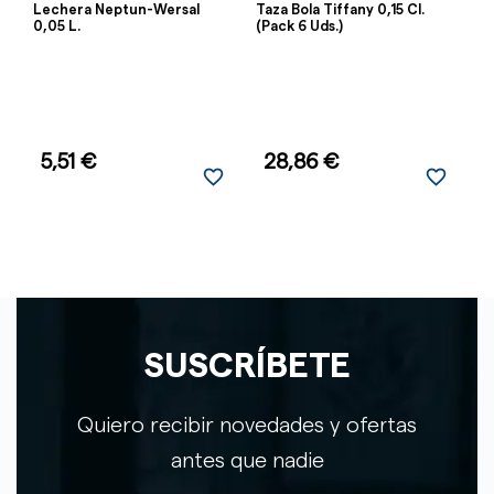
Lechera Neptun-Wersal
Taza Bola Tiffany 0,15 Cl.
Ta
0,05 L.
(Pack 6 Uds.)
Ud
5,51 €
28,86 €
favorite_border
favorite_border
SUSCRÍBETE
Quiero recibir novedades y ofertas
antes que nadie