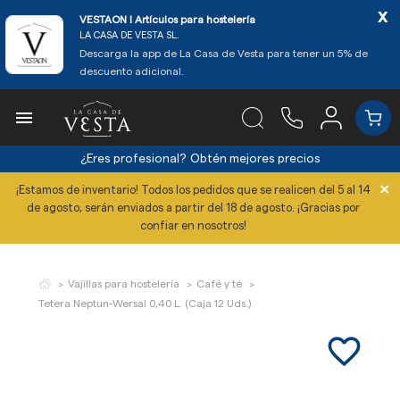
x
VESTAON l Artículos para hostelería
LA CASA DE VESTA SL.
Descarga la app de La Casa de Vesta para tener un 5% de
descuento adicional.

¿Eres profesional?
Obtén mejores precios
×
¡Estamos de inventario! Todos los pedidos que se realicen del 5 al 14
de agosto, serán enviados a partir del 18 de agosto. ¡Gracias por
confiar en nosotros!
Vajillas para hostelería
Café y té
Tetera Neptun-Wersal 0,40 L. (Caja 12 Uds.)
favorite_border