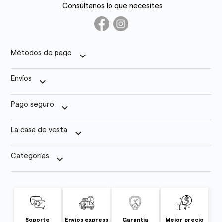
Consúltanos lo que necesites
Métodos de pago
keyboard_arrow_down
Envíos
keyboard_arrow_down
Pago seguro
keyboard_arrow_down
La casa de vesta
keyboard_arrow_down
Categorías
keyboard_arrow_down
Soporte
Envíos express
Garantía
Mejor precio