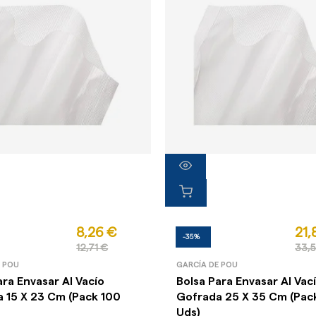
8,26 €
21,
-35%
12,71 €
33,
E POU
GARCÍA DE POU
ara Envasar Al Vacío
Bolsa Para Envasar Al Vac
 15 X 23 Cm (Pack 100
Gofrada 25 X 35 Cm (Pac
Uds)