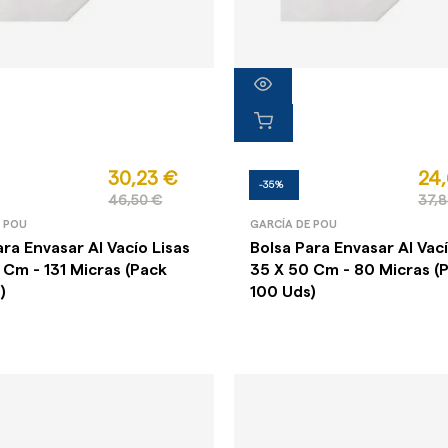
30,23 €
24,
-35%
46,50 €
37,8
E POU
GARCÍA DE POU
ara Envasar Al Vacío Lisas
Bolsa Para Envasar Al Vací
 Cm - 131 Micras (Pack
35 X 50 Cm - 80 Micras (
)
100 Uds)