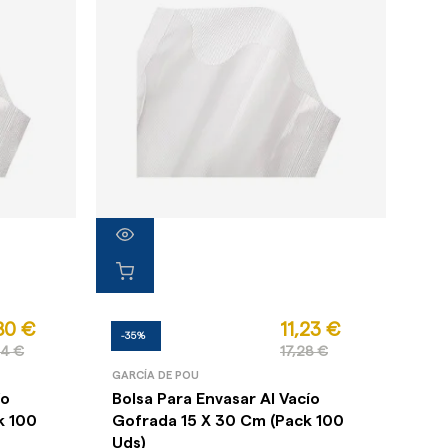
80 €
11,23 €
-35%
54 €
17,28 €
GARCÍA DE POU
ío
Bolsa Para Envasar Al Vacío
k 100
Gofrada 15 X 30 Cm (Pack 100
Uds)