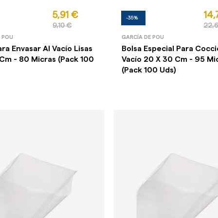
5,91 €
14,
-35%
9,10 €
22,6
E POU
GARCÍA DE POU
ara Envasar Al Vacío Lisas
Bolsa Especial Para Cocci
 Cm - 80 Micras (Pack 100
Vacío 20 X 30 Cm - 95 Mi
(Pack 100 Uds)