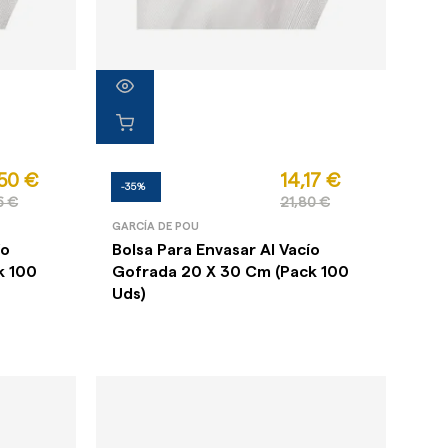
50 €
14,17 €
-35%
6 €
21,80 €
GARCÍA DE POU
ío
Bolsa Para Envasar Al Vacío
k 100
Gofrada 20 X 30 Cm (Pack 100
Uds)