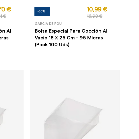
70 €
10,99 €
-35%
1 €
16,90 €
GARCÍA DE POU
ón Al
Bolsa Especial Para Cocción Al
cras
Vacío 18 X 25 Cm - 95 Micras
(Pack 100 Uds)