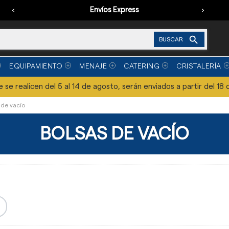
‹
Envíos Express
›

BUSCAR
EQUIPAMIENTO
MENAJE
CATERING
CRISTALERÍA
se realicen del 5 al 14 de agosto, serán enviados a partir del 18 
 de vacío
BOLSAS DE VACÍO