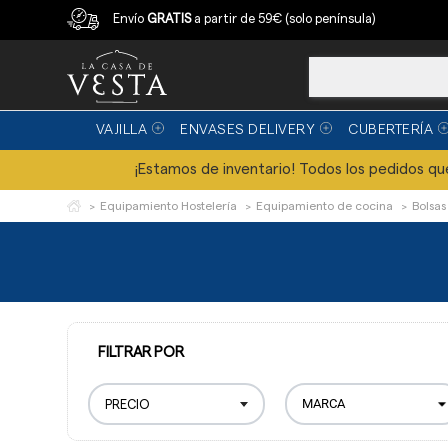
Compra con garantía
Envío
GRATIS
a partir de 59€ (solo península)
VAJILLA
ENVASES DELIVERY
CUBERTERÍA
¡Estamos de inventario! Todos los pedidos que 
Equipamiento Hostelería
Equipamiento de cocina
Bolsas
FILTRAR POR
PRECIO