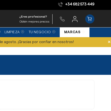
+34 682 573 449
Equipo de expertos
¿Eres profesional?
Obtén mejores precios
LIMPIEZA
TU NEGOCIO
MARCAS
×
de agosto. ¡Gracias por confiar en nosotros!