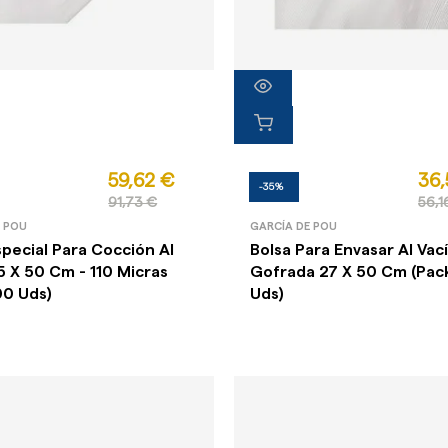
59,62 €
36,
-35%
91,73 €
56,1
E POU
GARCÍA DE POU
special Para Cocción Al
Bolsa Para Envasar Al Vac
5 X 50 Cm - 110 Micras
Gofrada 27 X 50 Cm (Pac
00 Uds)
Uds)