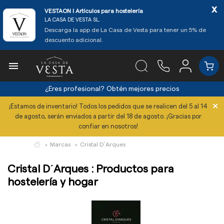
x
VESTAON l Artículos para hostelería
LA CASA DE VESTA SL.
Descarga la app de La Casa de Vesta para tener un 5% de
descuento adicional.

¿Eres profesional?
Obtén mejores precios
×
¡Estamos de inventario! Todos los pedidos que se realicen del 5 al 14
de agosto, serán enviados a partir del 18 de agosto. ¡Gracias por
confiar en nosotros!
Marcas
Cristal D´Arques
Cristal D´Arques : Productos para
hostelería y hogar