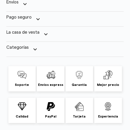
Envíos
keyboard_arrow_down
Pago seguro
keyboard_arrow_down
La casa de vesta
keyboard_arrow_down
Categorías
keyboard_arrow_down
Soporte
Envíos express
Garantía
Mejor precio
Calidad
PayPal
Tarjeta
Experiencia