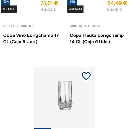
-35%
-35%
31,61 €
34,49 €
AGOTADO
48,63 €
AGOTADO
53,06 €
CRISTAL D´ARQUES
CRISTAL D´ARQUES
Copa Vino Longchamp 17
Copa Flauta Longchamp
Cl. (Caja 6 Uds.)
14 Cl. (Caja 6 Uds.)
favorite_border
favorite_border