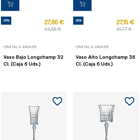
-35%
-35%
27,85 €
27,15 €
42,85 €
41,77 €
CRISTAL D´ARQUES
CRISTAL D´ARQUES
Vaso Bajo Longchamp 32
Vaso Alto Longchamp 36
Cl. (Caja 6 Uds.)
Cl. (Caja 6 Uds.)
favorite_border
favorite_border
favorite_border
favorite_border