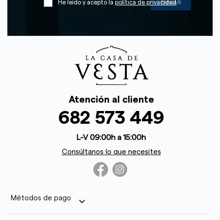
He leído y acepto la
política de privacidad
Atención al cliente
682 573 449
L-V 09:00h a 15:00h
Consúltanos lo que necesites
Métodos de pago
keyboard_arrow_down