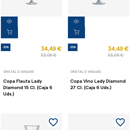
-35%
-35%
34,49 €
34,49 €
53,06 €
53,06 €
CRISTAL D´ARQUES
CRISTAL D´ARQUES
Copa Flauta Lady
Copa Vino Lady Diamond
Diamond 15 Cl. (Caja 6
27 Cl. (Caja 6 Uds.)
Uds.)
favorite_border
favorite_border
favorite_border
favorite_border