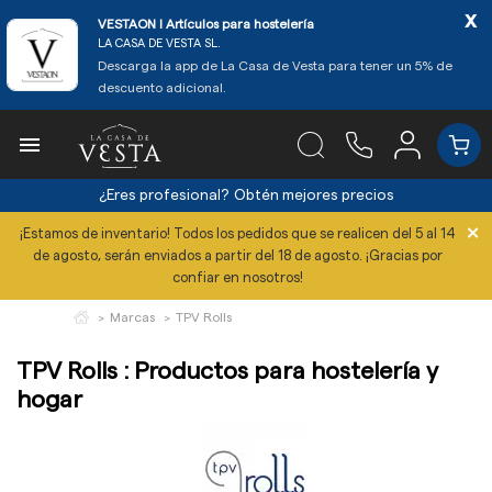
x
VESTAON l Artículos para hostelería
LA CASA DE VESTA SL.
Descarga la app de La Casa de Vesta para tener un 5% de
descuento adicional.

¿Eres profesional?
Obtén mejores precios
×
¡Estamos de inventario! Todos los pedidos que se realicen del 5 al 14
de agosto, serán enviados a partir del 18 de agosto. ¡Gracias por
confiar en nosotros!
Marcas
TPV Rolls
TPV Rolls : Productos para hostelería y
hogar