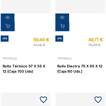
-35%
-35%
59,46 €
49,71 €
91,48 €
76,48 €
TPV ROLLS
TPV ROLLS
Rollo Térmico 57 X 55 X
Rollo Electra 75 X 65 X 12
12 (Caja 100 Uds)
(Caja 80 Uds.)
favorite_border
favorite_border
favorite_border
favorite_border