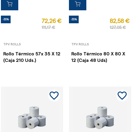
-35%
-35%
72,26 €
82,58 €
111,17 €
127,05 €
TPV ROLLS
TPV ROLLS
Rollo Térmico 57x 35 X 12
Rollo Térmico 80 X 80 X
(Caja 210 Uds.)
12 (Caja 48 Uds)
favorite_border
favorite_border
favorite_border
favorite_border