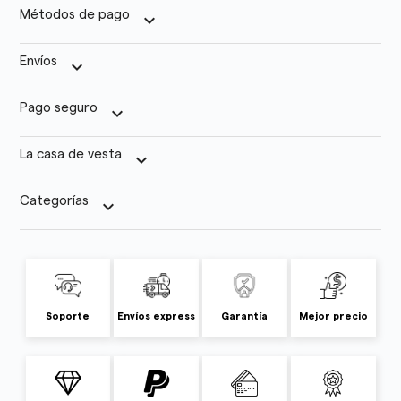
Métodos de pago
keyboard_arrow_down
Envíos
keyboard_arrow_down
Pago seguro
keyboard_arrow_down
La casa de vesta
keyboard_arrow_down
Categorías
keyboard_arrow_down
Soporte
Envíos express
Garantía
Mejor precio