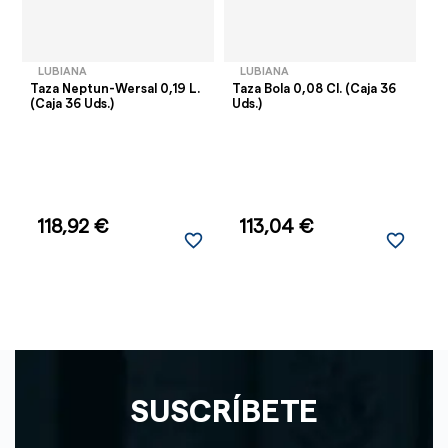
LUBIANA
LUBIANA
Taza Neptun-Wersal 0,19 L.
Taza Bola 0,08 Cl. (Caja 36
Ta
(Caja 36 Uds.)
Uds.)
Cl
-
118,92 €
113,04 €
favorite_border
favorite_border
SUSCRÍBETE