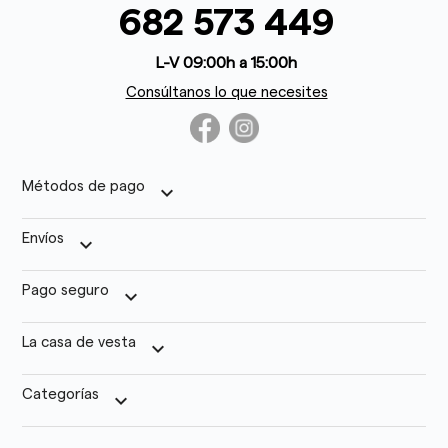
682 573 449
L-V 09:00h a 15:00h
Consúltanos lo que necesites
Métodos de pago
keyboard_arrow_down
Envíos
keyboard_arrow_down
Pago seguro
keyboard_arrow_down
La casa de vesta
keyboard_arrow_down
Categorías
keyboard_arrow_down