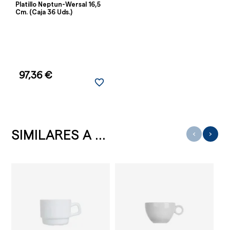
Platillo Neptun-Wersal 16,5
Cm. (Caja 36 Uds.)
97,36 €
favorite_border
SIMILARES A ...
‹
›