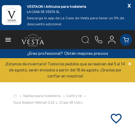
x
VESTAON l Artículos para hostelería
LA CASA DE VESTA SL.
Descarga la app de La Casa de Vesta para tener un 5% de
descuento adicional.

¿Eres profesional?
Obtén mejores precios
×
¡Estamos de inventario! Todos los pedidos que se realicen del 5 al 14
de agosto, serán enviados a partir del 18 de agosto. ¡Gracias por
confiar en nosotros!
Vajillas para hostelería
Café y té
Taza Neptun-Wersal 0,22 L. (Caja 36 Uds.)
favorite_border