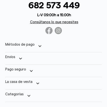
682 573 449
L-V 09:00h a 15:00h
Consúltanos lo que necesites
Métodos de pago
keyboard_arrow_down
Envíos
keyboard_arrow_down
Pago seguro
keyboard_arrow_down
La casa de vesta
keyboard_arrow_down
Categorías
keyboard_arrow_down