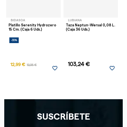
BIDASOA
LUBIANA
Platillo Serenity Hydrozero
Taza Neptun-Wersal 0,08 L.
Ta
15 Cm. (Caja 6 Uds.)
(Caja 36 Uds.)
(P
-35%
-
103,24 €
12,99 €
1
19,98 €
favorite_border
favorite_border
SUSCRÍBETE