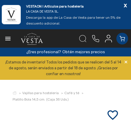
x
VESTAON l Artículos para hostelería
LA CASA DE VESTA SL.
Descarga la app de La Casa de Vesta para tener un 5% de
descuento adicional.

¿Eres profesional?
Obtén mejores precios
×
¡Estamos de inventario! Todos los pedidos que se realicen del 5 al 14
de agosto, serán enviados a partir del 18 de agosto. ¡Gracias por
confiar en nosotros!
Vajillas para hostelería
Café y té
Platillo Bola 14,5 cm. (Caja 36 Uds.)
favorite_border