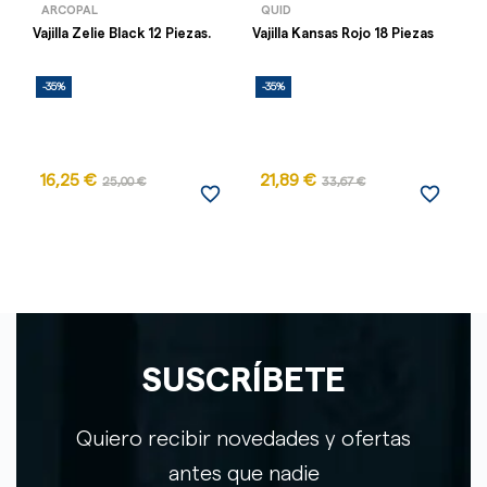
ARCOPAL
QUID
Vajilla Zelie Black 12 Piezas.
Vajilla Kansas Rojo 18 Piezas
Va
-35%
-35%
-
16,25 €
21,89 €
25,00 €
33,67 €
favorite_border
favorite_border
SUSCRÍBETE
Quiero recibir novedades y ofertas
antes que nadie