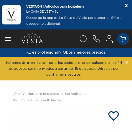
x
VESTAON l Artículos para hostelería
LA CASA DE VESTA SL.
Descarga la app de La Casa de Vesta para tener un 5% de
descuento adicional.

¿Eres profesional?
Obtén mejores precios
×
¡Estamos de inventario! Todos los pedidos que se realicen del 5 al 14
de agosto, serán enviados a partir del 18 de agosto. ¡Gracias por
confiar en nosotros!
Vajillas para hostelería
Set Vajillas
Vajilla Vita Turquesa 18 Piezas
favorite_border