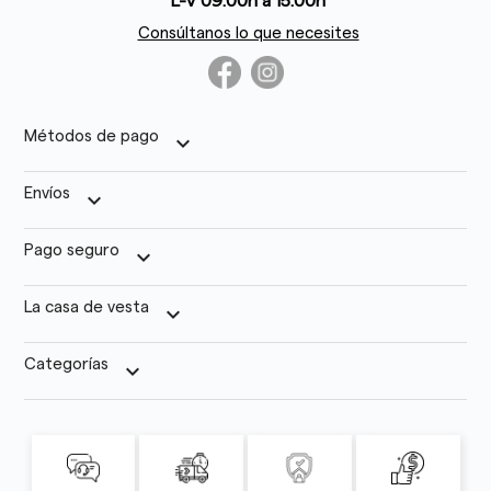
L-V 09:00h a 15:00h
Consúltanos lo que necesites
Métodos de pago
keyboard_arrow_down
Envíos
keyboard_arrow_down
Pago seguro
keyboard_arrow_down
La casa de vesta
keyboard_arrow_down
Categorías
keyboard_arrow_down