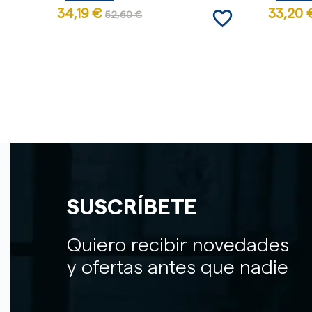
favorite_border
34,19 €
33,20 
52,60 €
SUSCRÍBETE
Quiero recibir novedades
y ofertas antes que nadie