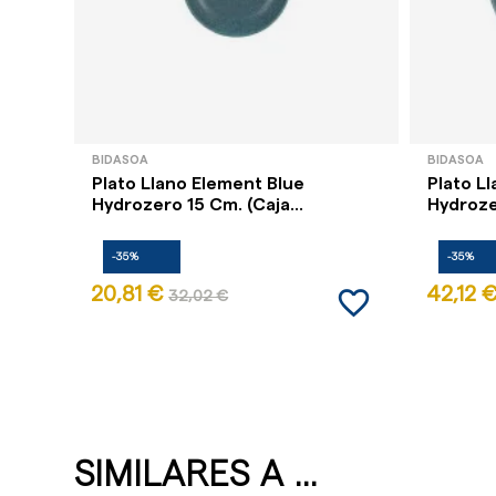
BIDASOA
BIDASOA
Plato Llano Element Blue
Plato L
Hydrozero 15 Cm. (Caja...
Hydrozer
-35%
-35%
favorite_border
20,81 €
42,12 
32,02 €
SIMILARES A ...