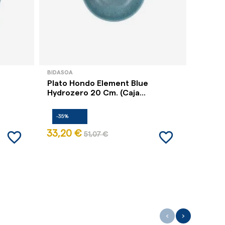
BIDASOA
Plato Hondo Element Blue
Hydrozero 20 Cm. (Caja...
-35%
favorite_border
favorite_border
33,20 €
51,07 €
‹
›