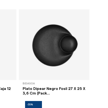
BIDASOA
BIDASOA
aja 12
Plato Dipear Negro Fosil 27 X 25 X
Plato 
3,6 Cm (Pack...
25 Cm. 
-35%
-35%