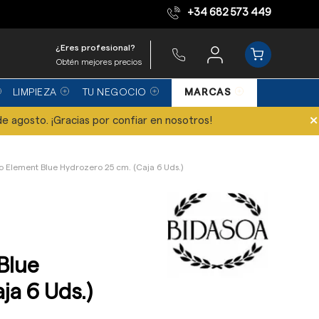
+34 682 573 449
Equipo de expertos
¿Eres profesional?
Obtén mejores precios
LIMPIEZA
TU NEGOCIO
MARCAS
×
de agosto. ¡Gracias por confiar en nosotros!
no Element Blue Hydrozero 25 cm. (Caja 6 Uds.)
Blue
ja 6 Uds.)