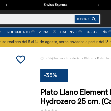
‹
Envíos Express
›

BUSCAR
EQUIPAMIENTO
MENAJE
CATERING
CRISTALERÍA
se realicen del 5 al 14 de agosto, serán enviados a partir del 18 
favorite_border
Vajillas para hostelería
Platos
Plato Lla
-35%
Plato Llano Element 
Hydrozero 25 cm. (Ca