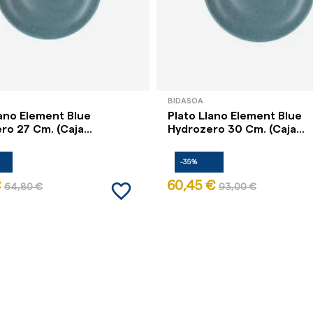
BIDASOA
lano Element Blue
Plato Llano Element Blue
o 27 Cm. (Caja...
Hydrozero 30 Cm. (Caja...
-35%
favorite_border
€
60,45 €
64,80 €
93,00 €