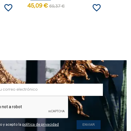
favorite_border
favorite_border
45,09 €
22,90
69,37 €
do y acepto la
política de privacidad