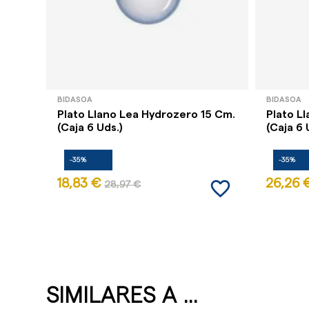
BIDASOA
BIDASOA
Plato Llano Lea Hydrozero 15 Cm.
Plato L
(Caja 6 Uds.)
(Caja 6 
-35%
-35%
favorite_border
18,83 €
26,26 
28,97 €
SIMILARES A ...