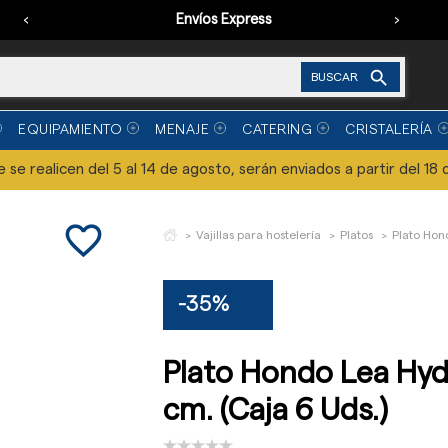
‹
Envíos Express
›

BUSCAR
EQUIPAMIENTO
MENAJE
CATERING
CRISTALERÍA
se realicen del 5 al 14 de agosto, serán enviados a partir del 18 
favorite_border
Vajillas para hostelería
Platos
Plato Hon
-35%
Plato Hondo Lea Hyd
cm. (Caja 6 Uds.)