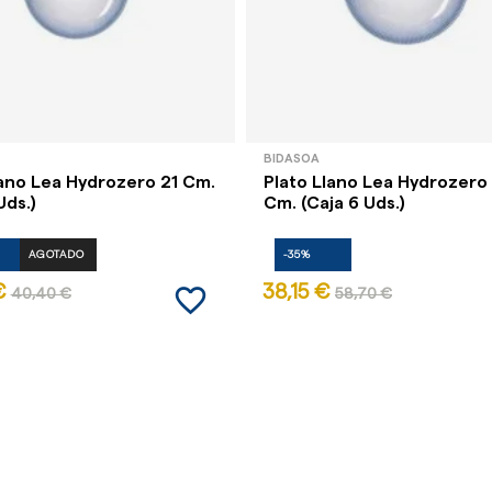
BIDASOA
lano Lea Hydrozero 21 Cm.
Plato Llano Lea Hydrozero
Uds.)
Cm. (Caja 6 Uds.)
AGOTADO
-35%
favorite_border
€
38,15 €
40,40 €
58,70 €