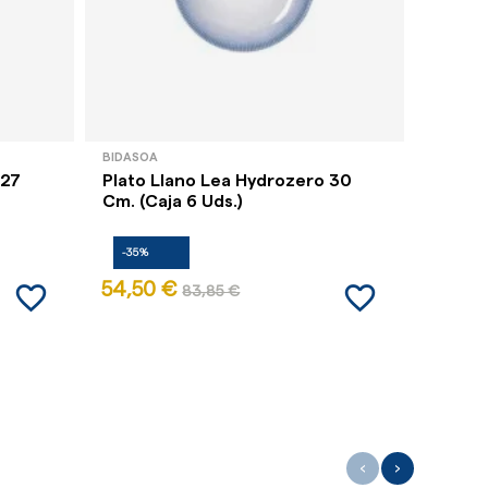
BIDASOA
BIDASOA
 27
Plato Llano Lea Hydrozero 30
Plato 
Cm. (Caja 6 Uds.)
Cm. (C
-35%
-35%
favorite_border
favorite_border
54,50 €
53,02
83,85 €
‹
›