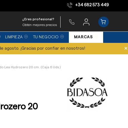
+34 682 573 449
Equipo de expertos
¿Eres profesional?
Obtén mejores precios
LIMPIEZA
TU NEGOCIO
MARCAS
×
de agosto. ¡Gracias por confiar en nosotros!
do Lea Hydrozero 20 cm. (Caja 6 Uds.)
rozero 20