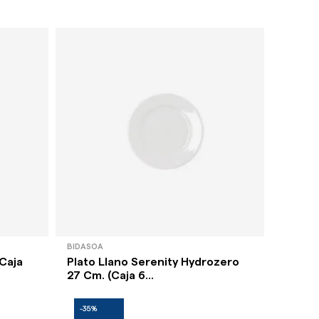
BIDASOA
LUBIANA
(Caja
Plato Llano Serenity Hydrozero
Plato 
27 Cm. (Caja 6...
(Caja 1
-35%