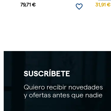
favorite_border
79,71 €
31,91 €
SUSCRÍBETE
Quiero recibir novedades
y ofertas antes que nadie