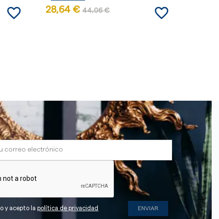
favorite_border
favorite_border
28,64 €
76,45
44,06 €
do y acepto la
política de privacidad