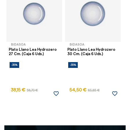
BIDASOA
BIDASOA
Plato Llano Lea Hydrozero
Plato Llano Lea Hydrozero
Pl
27 Cm. (Caja 6 Uds.)
30 Cm. (Caja 6 Uds.)
21
-35%
-35%
38,15 €
54,50 €
58,70 €
83,85 €
favorite_border
favorite_border