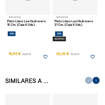
BIDASOA
BIDASOA
Plato Llano Lea Hydrozero
Plato Llano Lea Hydrozero
Pl
15 Cm. (Caja 6 Uds.)
21 Cm. (Caja 6 Uds.)
27
-35%
-35%
-
AGOTADO
18,83 €
26,26 €
3
28,97 €
40,40 €
favorite_border
favorite_border
SIMILARES A ...
‹
›