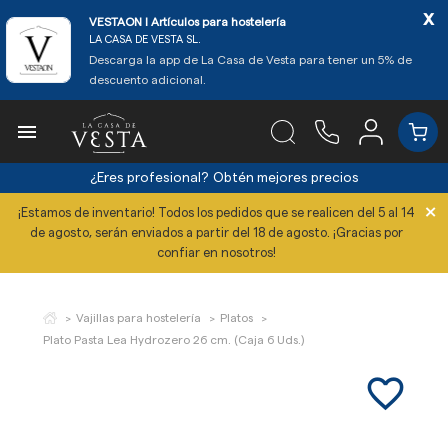
x
VESTAON l Artículos para hostelería
LA CASA DE VESTA SL.
Descarga la app de La Casa de Vesta para tener un 5% de
descuento adicional.

¿Eres profesional?
Obtén mejores precios
×
¡Estamos de inventario! Todos los pedidos que se realicen del 5 al 14
de agosto, serán enviados a partir del 18 de agosto. ¡Gracias por
confiar en nosotros!
Vajillas para hostelería
Platos
Plato Pasta Lea Hydrozero 26 cm. (Caja 6 Uds.)
favorite_border