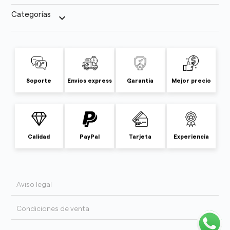
Categorías
keyboard_arrow_down
Soporte
Envíos express
Garantía
Mejor precio
Calidad
PayPal
Tarjeta
Experiencia
Aviso legal
Condiciones de venta