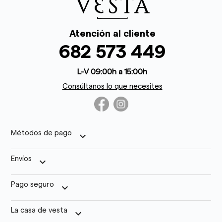
Atención al cliente
682 573 449
L-V 09:00h a 15:00h
Consúltanos lo que necesites
Métodos de pago
keyboard_arrow_down
Envíos
keyboard_arrow_down
Pago seguro
keyboard_arrow_down
La casa de vesta
keyboard_arrow_down