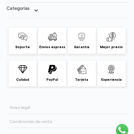
Categorías
keyboard_arrow_down
Soporte
Envíos express
Garantía
Mejor precio
Calidad
PayPal
Tarjeta
Experiencia
Aviso legal
Condiciones de venta