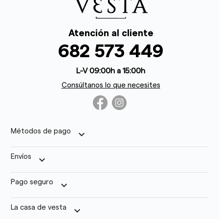
Atención al cliente
682 573 449
L-V 09:00h a 15:00h
Consúltanos lo que necesites
Métodos de pago
keyboard_arrow_down
Envíos
keyboard_arrow_down
Pago seguro
keyboard_arrow_down
La casa de vesta
keyboard_arrow_down