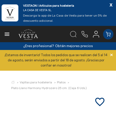
x
VESTAON l Artículos para hostelería
LA CASA DE VESTA SL.
Descarga la app de La Casa de Vesta para tener un 5% de
descuento adicional.

¿Eres profesional?
Obtén mejores precios
×
¡Estamos de inventario! Todos los pedidos que se realicen del 5 al 14
de agosto, serán enviados a partir del 18 de agosto. ¡Gracias por
confiar en nosotros!
Vajillas para hostelería
Platos
Plato Llano Harmony Hydrozero 25 cm. (Caja 6 Uds.)
favorite_border