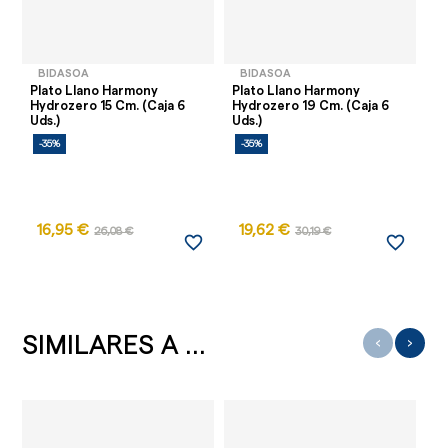
BIDASOA
BIDASOA
Plato Llano Harmony
Plato Llano Harmony
Pl
Hydrozero 15 Cm. (Caja 6
Hydrozero 19 Cm. (Caja 6
Hy
Uds.)
Uds.)
Ud
-35%
-35%
-
16,95 €
19,62 €
26,08 €
30,19 €
favorite_border
favorite_border
SIMILARES A ...
‹
›