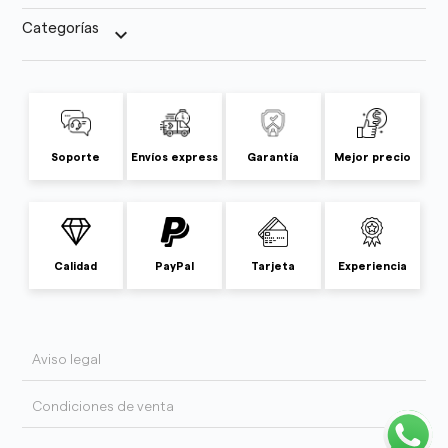
Categorías
keyboard_arrow_down
Soporte
Envíos express
Garantía
Mejor precio
Calidad
PayPal
Tarjeta
Experiencia
Aviso legal
Condiciones de venta