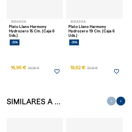
BIDASOA
BIDASOA
Plato Llano Harmony
Plato Llano Harmony
Pl
Hydrozero 15 Cm. (Caja 6
Hydrozero 19 Cm. (Caja 6
Hy
Uds.)
Uds.)
Ud
-35%
-35%
-
16,95 €
19,62 €
26,08 €
30,19 €
favorite_border
favorite_border
SIMILARES A ...
‹
›