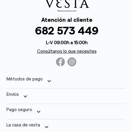
Atención al cliente
682 573 449
L-V 09:00h a 15:00h
Consúltanos lo que necesites
Métodos de pago
keyboard_arrow_down
Envíos
keyboard_arrow_down
Pago seguro
keyboard_arrow_down
La casa de vesta
keyboard_arrow_down