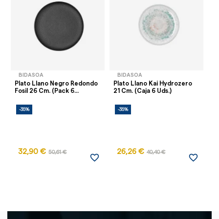
BIDASOA
BIDASOA
Plato Llano Negro Redondo
Plato Llano Kai Hydrozero
Pl
Fosil 26 Cm. (Pack 6...
21 Cm. (Caja 6 Uds.)
Hy
-35%
-35%
-
32,90 €
26,26 €
2
50,61 €
40,40 €
favorite_border
favorite_border