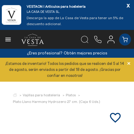
x
VESTAON l Artículos para hostelería
LA CASA DE VESTA SL.
Descarga la app de La Casa de Vesta para tener un 5% de
descuento adicional.

¿Eres profesional?
Obtén mejores precios
×
¡Estamos de inventario! Todos los pedidos que se realicen del 5 al 14
de agosto, serán enviados a partir del 18 de agosto. ¡Gracias por
confiar en nosotros!
Vajillas para hostelería
Platos
Plato Llano Harmony Hydrozero 27 cm. (Caja 6 Uds.)
favorite_border