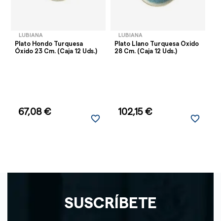
LUBIANA
LUBIANA
Plato Hondo Turquesa
Plato Llano Turquesa Óxido
Pl
Óxido 23 Cm. (Caja 12 Uds.)
28 Cm. (Caja 12 Uds.)
Fo
-
AG
67,08 €
102,15 €
favorite_border
favorite_border
SUSCRÍBETE