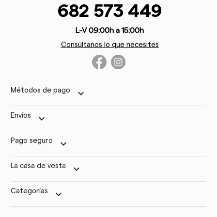
682 573 449
L-V 09:00h a 15:00h
Consúltanos lo que necesites
Métodos de pago
keyboard_arrow_down
Envíos
keyboard_arrow_down
Pago seguro
keyboard_arrow_down
La casa de vesta
keyboard_arrow_down
Categorías
keyboard_arrow_down