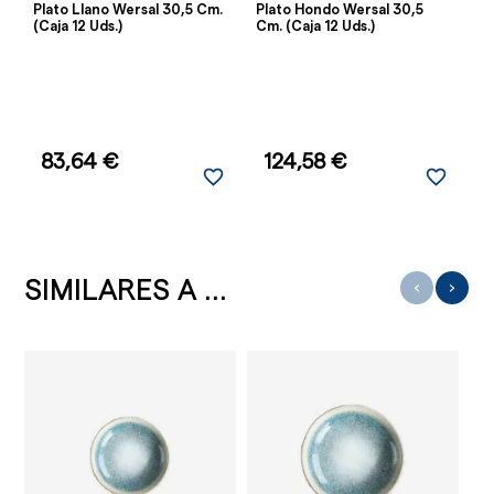
Plato Llano Wersal 30,5 Cm.
Plato Hondo Wersal 30,5
Pl
(Caja 12 Uds.)
Cm. (Caja 12 Uds.)
(C
83,64 €
124,58 €
favorite_border
favorite_border
SIMILARES A ...
‹
›