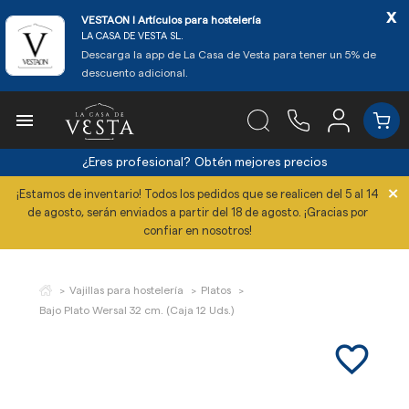
x
VESTAON l Artículos para hostelería
LA CASA DE VESTA SL.
Descarga la app de La Casa de Vesta para tener un 5% de
descuento adicional.

¿Eres profesional?
Obtén mejores precios
×
¡Estamos de inventario! Todos los pedidos que se realicen del 5 al 14
de agosto, serán enviados a partir del 18 de agosto. ¡Gracias por
confiar en nosotros!
Vajillas para hostelería
Platos
Bajo Plato Wersal 32 cm. (Caja 12 Uds.)
favorite_border