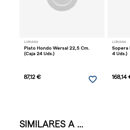
LUBIANA
LUBIANA
Plato Hondo Wersal 22,5 Cm.
Sopera 
(Caja 24 Uds.)
4 Uds.)
favorite_border
87,12 €
168,14 
SIMILARES A ...