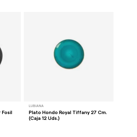
LUBIANA
BIDASOA
 Fosil
Plato Hondo Royal Tiffany 27 Cm.
Plato 
(Caja 12 Uds.)
X 5 Cm
-35%