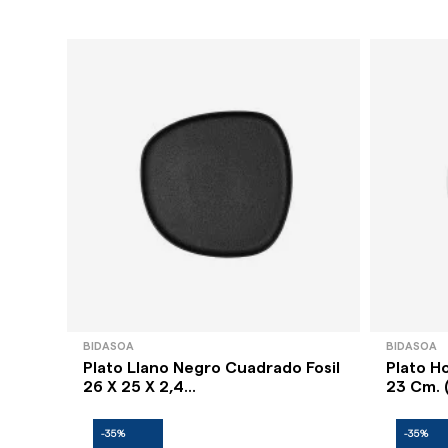
BIDASOA
BIDASOA
Plato Llano Negro Cuadrado Fosil
Plato H
26 X 25 X 2,4...
23 Cm. (
-35%
-35%