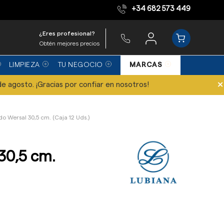
+34 682 573 449
Equipo de expertos
¿Eres profesional?
Obtén mejores precios
LIMPIEZA
TU NEGOCIO
MARCAS
×
de agosto. ¡Gracias por confiar en nosotros!
do Wersal 30,5 cm. (Caja 12 Uds.)
30,5 cm.