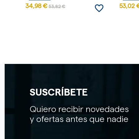
favorite_border
34,98 €
53,02 
53,82 €
SUSCRÍBETE
Quiero recibir novedades
y ofertas antes que nadie