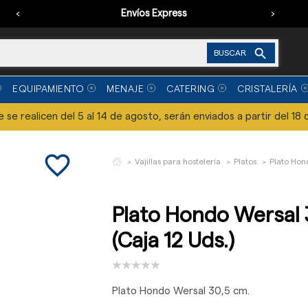
‹
Envíos Express
›

BUSCAR
EQUIPAMIENTO
MENAJE
CATERING
CRISTALERÍA
se realicen del 5 al 14 de agosto, serán enviados a partir del 18 
favorite_border
Vajillas para hostelería
Platos
Plato Hon
Plato Hondo Wersal 
(Caja 12 Uds.)
Plato Hondo Wersal 30,5 cm.