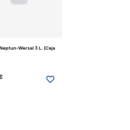
Neptun-Wersal 3 L. (Caja
favorite_border
€