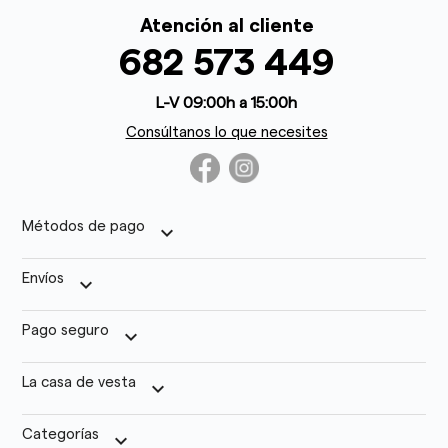
Atención al cliente
682 573 449
L-V 09:00h a 15:00h
Consúltanos lo que necesites
Métodos de pago
keyboard_arrow_down
Envíos
keyboard_arrow_down
Pago seguro
keyboard_arrow_down
La casa de vesta
keyboard_arrow_down
Categorías
keyboard_arrow_down