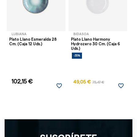
LUBIANA
BIDASOA
Plato Llano Esmeralda 28
Plato Llano Harmony
Pl
Cm. (Caja 12 Uds.)
Hydrozero 30 Cm. (Caja 6
30
Uds.)
-35%
-
102,15 €
49,05 €
75,47 €
favorite_border
favorite_border