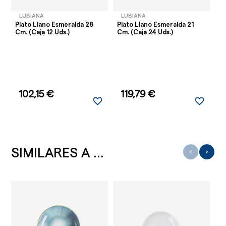
LUBIANA
LUBIANA
Plato Llano Esmeralda 28
Plato Llano Esmeralda 21
Pl
Cm. (Caja 12 Uds.)
Cm. (Caja 24 Uds.)
Cm
102,15 €
119,79 €
favorite_border
favorite_border
SIMILARES A ...
‹
›