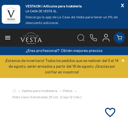
x
VESTAON l Artículos para hostelería
LA CASA DE VESTA SL.
Descarga la app de La Casa de Vesta para tener un 5% de
descuento adicional.

¿Eres profesional?
Obtén mejores precios
×
¡Estamos de inventario! Todos los pedidos que se realicen del 5 al 14
de agosto, serán enviados a partir del 18 de agosto. ¡Gracias por
confiar en nosotros!
Vajillas para hostelería
Platos
Plato Llano Esmeralda 25 cm. (Caja 12 Uds.)
favorite_border