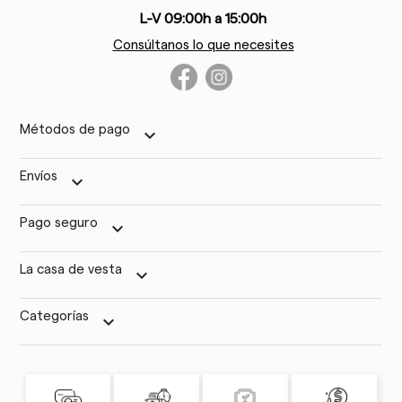
L-V 09:00h a 15:00h
Consúltanos lo que necesites
Métodos de pago
keyboard_arrow_down
Envíos
keyboard_arrow_down
Pago seguro
keyboard_arrow_down
La casa de vesta
keyboard_arrow_down
Categorías
keyboard_arrow_down