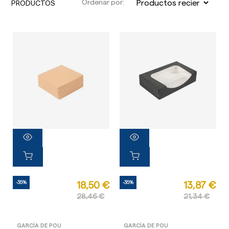
Ordenar por:
PRODUCTOS
-35%
-35%
18,50 €
13,87 €
28,46 €
21,34 €
GARCÍA DE POU
GARCÍA DE POU