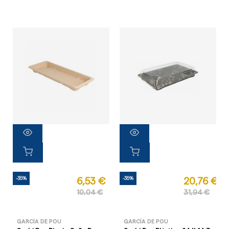
-35%
-35%
6,53 €
20,76 €
10,04 €
31,94 €
GARCÍA DE POU
GARCÍA DE POU