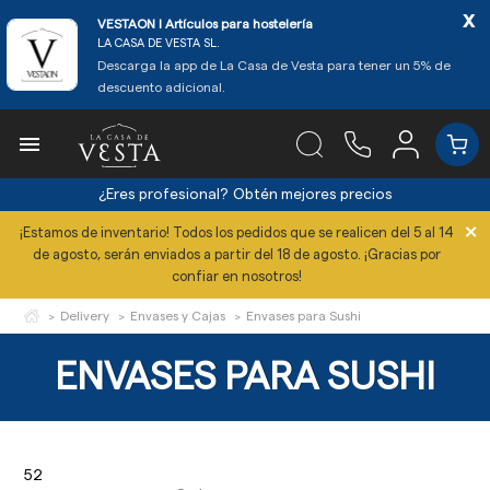
x
VESTAON l Artículos para hostelería
LA CASA DE VESTA SL.
Descarga la app de La Casa de Vesta para tener un 5% de
descuento adicional.

¿Eres profesional?
Obtén mejores precios
×
¡Estamos de inventario! Todos los pedidos que se realicen del 5 al 14
de agosto, serán enviados a partir del 18 de agosto. ¡Gracias por
confiar en nosotros!
Delivery
Envases y Cajas
Envases para Sushi
ENVASES PARA SUSHI
52