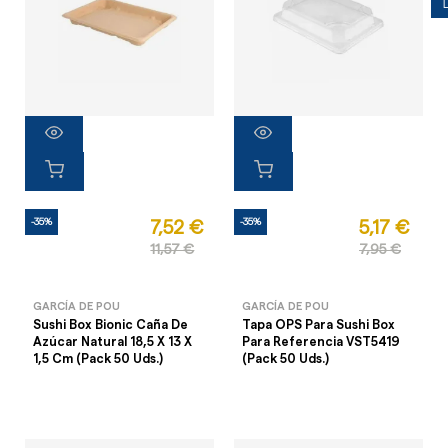
-35%
-35%
7,52 €
5,17 €
11,57 €
7,95 €
GARCÍA DE POU
GARCÍA DE POU
Sushi Box Bionic Caña De
Tapa OPS Para Sushi Box
Azúcar Natural 18,5 X 13 X
Para Referencia VST5419
1,5 Cm (Pack 50 Uds.)
(Pack 50 Uds.)