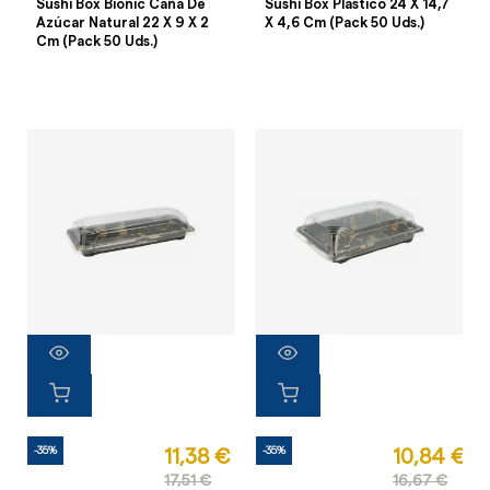
Sushi Box Bionic Caña De
Sushi Box Plástico 24 X 14,7
Azúcar Natural 22 X 9 X 2
X 4,6 Cm (Pack 50 Uds.)
Cm (Pack 50 Uds.)
-35%
-35%
11,38 €
10,84 €
17,51 €
16,67 €