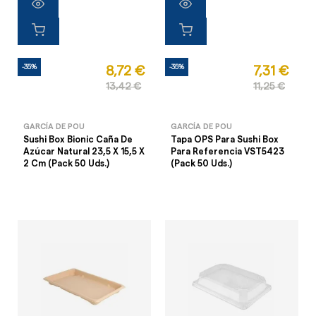
-35%
-35%
8,72 €
7,31 €
13,42 €
11,25 €
GARCÍA DE POU
GARCÍA DE POU
Sushi Box Bionic Caña De
Tapa OPS Para Sushi Box
Azúcar Natural 23,5 X 15,5 X
Para Referencia VST5423
2 Cm (Pack 50 Uds.)
(Pack 50 Uds.)