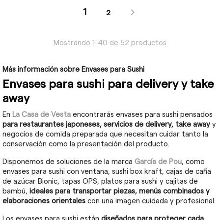

1
2
Mostrando 1-40 de 52 productos
Más información sobre Envases para Sushi
Envases para sushi para delivery y take
away
En
La Casa de Vesta
encontrarás envases para sushi pensados
para restaurantes japoneses, servicios de delivery, take away
y
negocios de comida preparada que necesitan cuidar tanto la
conservación como la presentación del producto.
Disponemos de soluciones de la marca
García de Pou
, como
envases para sushi con ventana, sushi box kraft, cajas de caña
de azúcar Bionic, tapas OPS, platos para sushi y cajitas de
bambú,
ideales para transportar piezas, menús combinados y
elaboraciones orientales
con una imagen cuidada y profesional.
Los envases para sushi están
diseñados para proteger cada