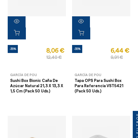
-35%
-35%
8,06 €
6,44 €
12,40 €
9,91 €
GARCÍA DE POU
GARCÍA DE POU
Sushi Box Bionic Caña De
Tapa OPS Para Sushi Box
Azúcar Natural 21,3 X 13,3 X
Para Referencia VST5421
1,5 Cm (Pack 50 Uds.)
(Pack 50 Uds.)
FILT