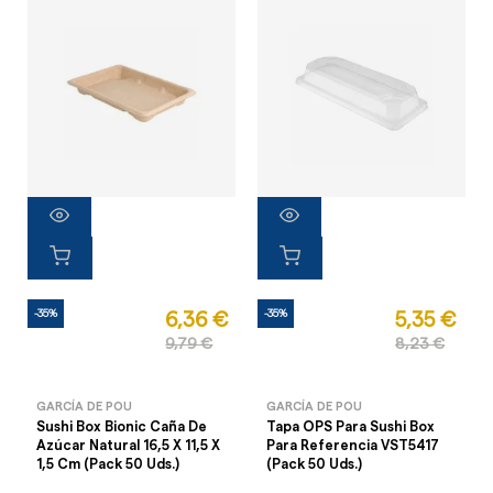
-35%
-35%
6,36 €
5,35 €
9,79 €
8,23 €
GARCÍA DE POU
GARCÍA DE POU
Sushi Box Bionic Caña De
Tapa OPS Para Sushi Box
Azúcar Natural 16,5 X 11,5 X
Para Referencia VST5417
1,5 Cm (Pack 50 Uds.)
(Pack 50 Uds.)