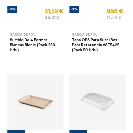
-35%
-35%
31,59 €
9,58 €
48,61 €
14,74 €
GARCÍA DE POU
GARCÍA DE POU
Surtido De 4 Formas
Tapa OPS Para Sushi Box
Blancas Bionic (Pack 250
Para Referencia VST5425
Uds.)
(Pack 50 Uds.)