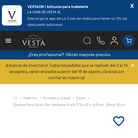
x
VESTAON l Artículos para hostelería
LA CASA DE VESTA SL.
Descarga la app de La Casa de Vesta para tener un 5% de
descuento adicional.

¿Eres profesional?
Obtén mejores precios
×
¡Estamos de inventario! Todos los pedidos que se realicen del 5 al 14
de agosto, serán enviados a partir del 18 de agosto. ¡Gracias por
confiar en nosotros!
Delivery
Envases y Cajas
Cajas
Envase Para Sushi Sin Ventana Kraft 17,5 x 12 x 4,5 cm. (Pack 50 Uds.)
favorite_border