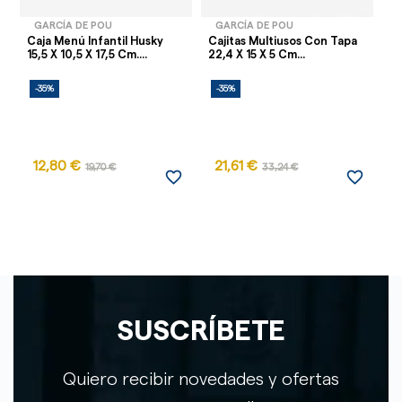
GARCÍA DE POU
GARCÍA DE POU
Caja Menú Infantil Husky
Cajitas Multiusos Con Tapa
Ca
15,5 X 10,5 X 17,5 Cm....
22,4 X 15 X 5 Cm...
X 
-35%
-35%
-
AG
12,80 €
21,61 €
1
19,70 €
33,24 €
favorite_border
favorite_border
SUSCRÍBETE
Quiero recibir novedades y ofertas