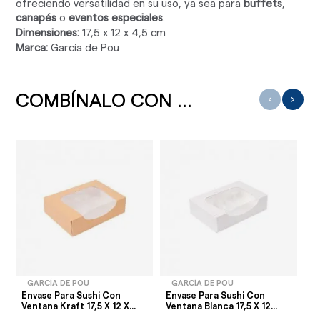
ofreciendo versatilidad en su uso, ya sea para
buffets
,
canapés
o
eventos especiales
.
Dimensiones:
17,5 x 12 x 4,5 cm
Marca:
García de Pou
COMBÍNALO CON ...
‹
›
GARCÍA DE POU
GARCÍA DE POU
Envase Para Sushi Con
Envase Para Sushi Con
En
Ventana Kraft 17,5 X 12 X...
Ventana Blanca 17,5 X 12...
Ve