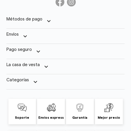
Métodos de pago
keyboard_arrow_down
Envíos
keyboard_arrow_down
Pago seguro
keyboard_arrow_down
La casa de vesta
keyboard_arrow_down
Categorías
keyboard_arrow_down
Soporte
Envíos express
Garantía
Mejor precio