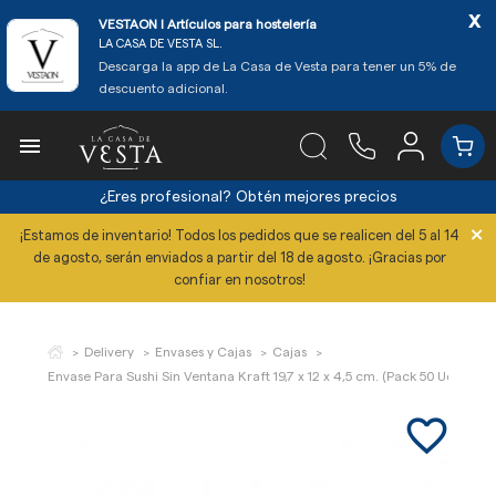
x
VESTAON l Artículos para hostelería
LA CASA DE VESTA SL.
Descarga la app de La Casa de Vesta para tener un 5% de
descuento adicional.

¿Eres profesional?
Obtén mejores precios
×
¡Estamos de inventario! Todos los pedidos que se realicen del 5 al 14
de agosto, serán enviados a partir del 18 de agosto. ¡Gracias por
confiar en nosotros!
Delivery
Envases y Cajas
Cajas
Envase Para Sushi Sin Ventana Kraft 19,7 x 12 x 4,5 cm. (Pack 50 Uds.)
favorite_border