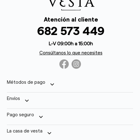
Atención al cliente
682 573 449
L-V 09:00h a 15:00h
Consúltanos lo que necesites
Métodos de pago
keyboard_arrow_down
Envíos
keyboard_arrow_down
Pago seguro
keyboard_arrow_down
La casa de vesta
keyboard_arrow_down