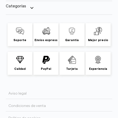
Categorías
keyboard_arrow_down
Soporte
Envíos express
Garantía
Mejor precio
Calidad
PayPal
Tarjeta
Experiencia
Aviso legal
Condiciones de venta