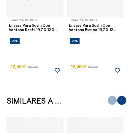
GARCÍA DE POU
GARCÍA DE POU
Envase Para Sushi Con
Envase Para Sushi Con
En
Ventana Kraft 19,7 X 12 X...
Ventana Blanca 19,7 X 12...
Ve
-35%
-35%
-
12,36 €
12,36 €
19,01 €
19,01 €
favorite_border
favorite_border
SIMILARES A ...
‹
›