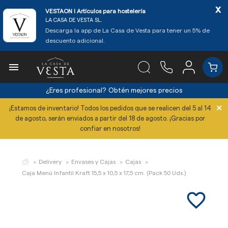
x
VESTAON l Artículos para hostelería
LA CASA DE VESTA SL.
Descarga la app de La Casa de Vesta para tener un 5% de
descuento adicional.

¿Eres profesional?
Obtén mejores precios
×
¡Estamos de inventario! Todos los pedidos que se realicen del 5 al 14
de agosto, serán enviados a partir del 18 de agosto. ¡Gracias por
confiar en nosotros!
Delivery
Envases y Cajas
Cajas
Caja Menú Infantil Kraft 15,5 x 10,5 x 17,5 cm. (Pack 50 Uds.)
favorite_border