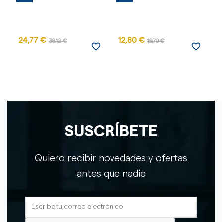
24,77 €
12,80 €
7
38,12 €
19,70 €
favorite_border
favorite_border
SUSCRÍBETE
Quiero recibir novedades y ofertas
antes que nadie