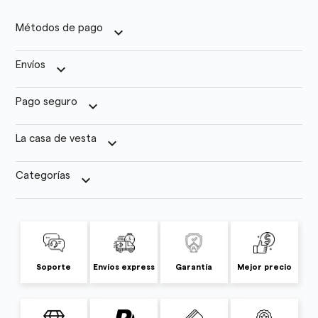
Métodos de pago
keyboard_arrow_down
Envíos
keyboard_arrow_down
Pago seguro
keyboard_arrow_down
La casa de vesta
keyboard_arrow_down
Categorías
keyboard_arrow_down
Soporte
Envíos express
Garantía
Mejor precio