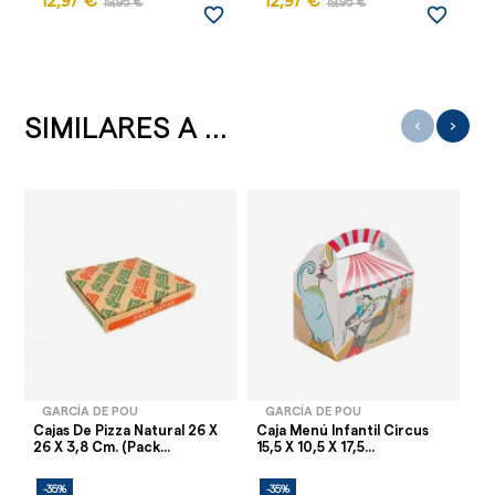
12,97 €
12,97 €
1
19,95 €
19,95 €
favorite_border
favorite_border
SIMILARES A ...
‹
›
GARCÍA DE POU
GARCÍA DE POU
Cajas De Pizza Natural 26 X
Caja Menú Infantil Circus
En
26 X 3,8 Cm. (Pack...
15,5 X 10,5 X 17,5...
Ve
-35%
-35%
-