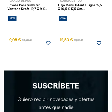
GARCÍA DE POU
GARCÍA DE POU
Envase Para Sushi Sin
Caja Menú Infantil Tigre 15,5
Ca
Ventana Kraft 19,7 X 9 X...
X 10,5 X 17,5 Cm....
16
-35%
-35%
-
9,08 €
12,80 €
1
13,98 €
19,70 €
favorite_border
favorite_border
SUSCRÍBETE
Quiero recibir novedades y ofertas
antes que nadie