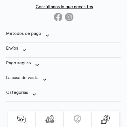
Consúltanos lo que necesites
Métodos de pago
keyboard_arrow_down
Envíos
keyboard_arrow_down
Pago seguro
keyboard_arrow_down
La casa de vesta
keyboard_arrow_down
Categorías
keyboard_arrow_down