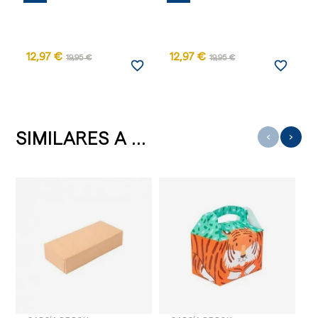
12,97 €
12,97 €
1
19,95 €
19,95 €
favorite_border
favorite_border
SIMILARES A ...
‹
›