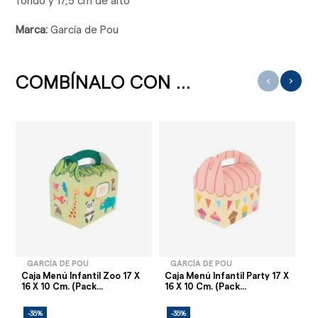
fondo y 17,5 cm de alto
Marca:
García de Pou
COMBÍNALO CON ...
‹
›
GARCÍA DE POU
GARCÍA DE POU
Caja Menú Infantil Zoo 17 X
Caja Menú Infantil Party 17 X
Ca
16 X 10 Cm. (Pack...
16 X 10 Cm. (Pack...
X 
-35%
-35%
-