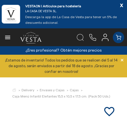
x
VESTAON l Artículos para hostelería
LA CASA DE VESTA SL.
Descarga la app de La Casa de Vesta para tener un 5% de
descuento adicional.

¿Eres profesional?
Obtén mejores precios
×
¡Estamos de inventario! Todos los pedidos que se realicen del 5 al 14
de agosto, serán enviados a partir del 18 de agosto. ¡Gracias por
confiar en nosotros!
Delivery
Envases y Cajas
Cajas
Caja Menú Infantil Elefantes 15,5 x 10,5 x 17,5 cm. (Pack 50 Uds.)
favorite_border