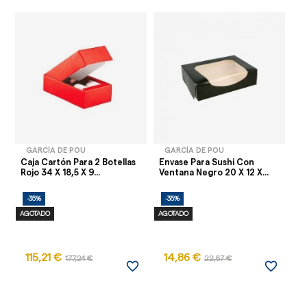
GARCÍA DE POU
GARCÍA DE POU
Caja Cartón Para 2 Botellas
Envase Para Sushi Con
Ca
Rojo 34 X 18,5 X 9...
Ventana Negro 20 X 12 X...
22
-35%
-35%
-
AGOTADO
AGOTADO
115,21 €
14,86 €
2
177,24 €
22,87 €
favorite_border
favorite_border