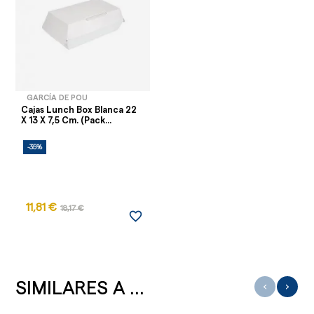
GARCÍA DE POU
Cajas Lunch Box Blanca 22
X 13 X 7,5 Cm. (Pack...
-35%
11,81 €
18,17 €
favorite_border
SIMILARES A ...
‹
›