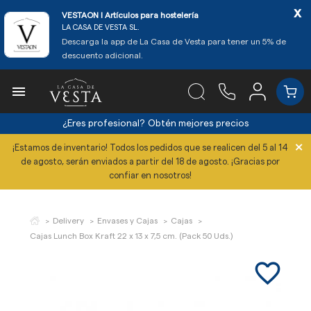
x
VESTAON l Artículos para hostelería
LA CASA DE VESTA SL.
Descarga la app de La Casa de Vesta para tener un 5% de
descuento adicional.

¿Eres profesional?
Obtén mejores precios
×
¡Estamos de inventario! Todos los pedidos que se realicen del 5 al 14
de agosto, serán enviados a partir del 18 de agosto. ¡Gracias por
confiar en nosotros!
Delivery
Envases y Cajas
Cajas
Cajas Lunch Box Kraft 22 x 13 x 7,5 cm. (Pack 50 Uds.)
favorite_border