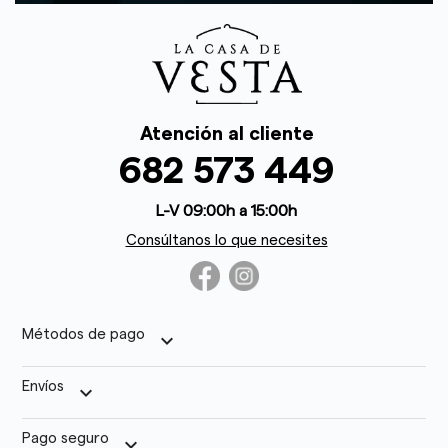
Atención al cliente
682 573 449
L-V 09:00h a 15:00h
Consúltanos lo que necesites
Métodos de pago
keyboard_arrow_down
Envíos
keyboard_arrow_down
Pago seguro
keyboard_arrow_down