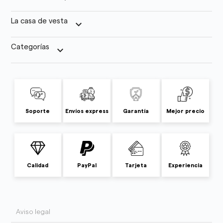
La casa de vesta
keyboard_arrow_down
Categorías
keyboard_arrow_down
Soporte
Envíos express
Garantía
Mejor precio
Calidad
PayPal
Tarjeta
Experiencia
Aviso legal