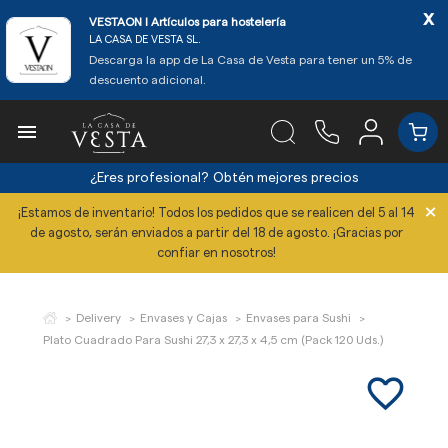
x
VESTAON l Artículos para hostelería
LA CASA DE VESTA SL.
Descarga la app de La Casa de Vesta para tener un 5% de
descuento adicional.

¿Eres profesional?
Obtén mejores precios
×
¡Estamos de inventario! Todos los pedidos que se realicen del 5 al 14
de agosto, serán enviados a partir del 18 de agosto. ¡Gracias por
confiar en nosotros!
Delivery
Envases y Cajas
Envases para Sushi
Plato Cuadrado Para Sushi 27,3 x 27,3 x 4,5 cm (Pack 120 Uds.)
favorite_border