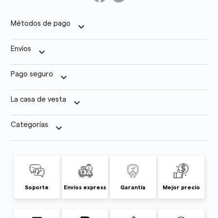
Métodos de pago
keyboard_arrow_down
Envíos
keyboard_arrow_down
Pago seguro
keyboard_arrow_down
La casa de vesta
keyboard_arrow_down
Categorías
keyboard_arrow_down
Soporte
Envíos express
Garantía
Mejor precio