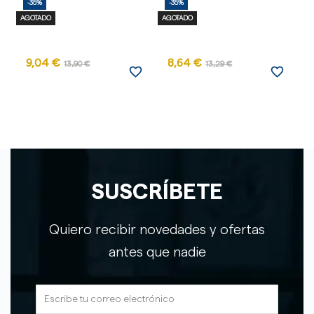
-35%
-35%
-
AGOTADO
AGOTADO
AG
9,04 €
8,64 €
13,90 €
13,29 €
favorite_border
favorite_border
SUSCRÍBETE
Quiero recibir novedades y ofertas
antes que nadie