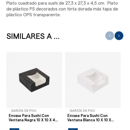
Plato cuadrado para sushi de 27,3 x 27,3 x 4,5 cm. Plato
de plástico PS decorados con tinta dorada más tapa de
plástico OPS transparente.
SIMILARES A ...
‹
›
GARCÍA DE POU
GARCÍA DE POU
Envase Para Sushi Con
Envase Para Sushi Con
En
Ventana Negra 10 X 10 X 4...
Ventana Blanca 10 X 10 X...
Ve