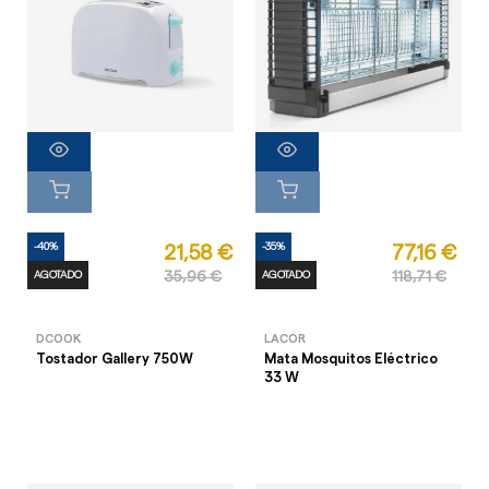
-40%
-35%
21,58 €
77,16 €
AGOTADO
35,96 €
AGOTADO
118,71 €
DCOOK
LACOR
Tostador Gallery 750W
Mata Mosquitos Eléctrico
33 W