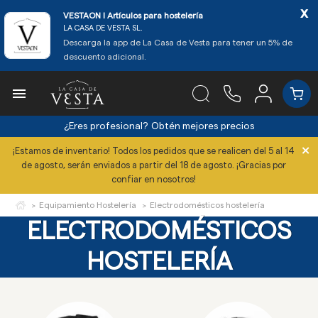
x
VESTAON l Artículos para hostelería
LA CASA DE VESTA SL.
Descarga la app de La Casa de Vesta para tener un 5% de
descuento adicional.

¿Eres profesional?
Obtén mejores precios
×
¡Estamos de inventario! Todos los pedidos que se realicen del 5 al 14
de agosto, serán enviados a partir del 18 de agosto. ¡Gracias por
confiar en nosotros!
Equipamiento Hostelería
Electrodomésticos hostelería
ELECTRODOMÉSTICOS
HOSTELERÍA