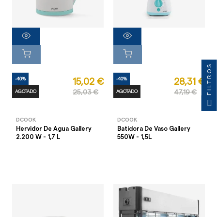
FILTROS
-40%
-40%
15,02 €
28,31 €
AGOTADO
25,03 €
AGOTADO
47,19 €
DCOOK
DCOOK
Hervidor De Agua Gallery
Batidora De Vaso Gallery
2.200 W - 1,7 L
550W - 1,5L