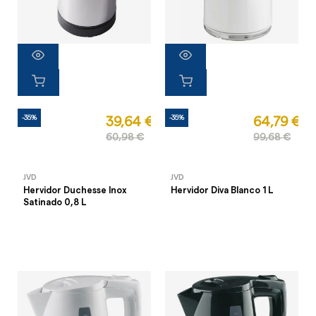
-35%
-35%
39,64 €
64,79 €
60,98 €
99,68 €
JVD
JVD
Hervidor Duchesse Inox
Hervidor Diva Blanco 1 L
Satinado 0,8 L