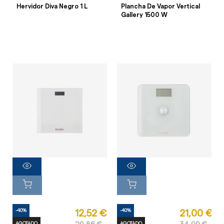
Hervidor Diva Negro 1 L
Plancha De Vapor Vertical
Gallery 1500 W
-40%
-40%
12,52 €
21,00 €
AGOTADO
AGOTADO