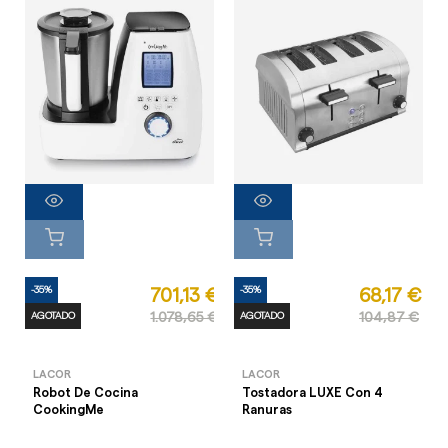
-35%
-35%
701,13 €
68,17 €
AGOTADO
1.078,65 €
AGOTADO
104,87 €
LACOR
LACOR
Robot De Cocina
Tostadora LUXE Con 4
CookingMe
Ranuras