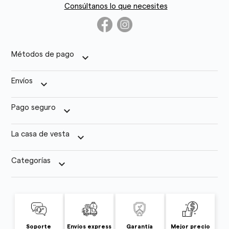
Consúltanos lo que necesites
Métodos de pago
keyboard_arrow_down
Envíos
keyboard_arrow_down
Pago seguro
keyboard_arrow_down
La casa de vesta
keyboard_arrow_down
Categorías
keyboard_arrow_down
Soporte
Envíos express
Garantía
Mejor precio