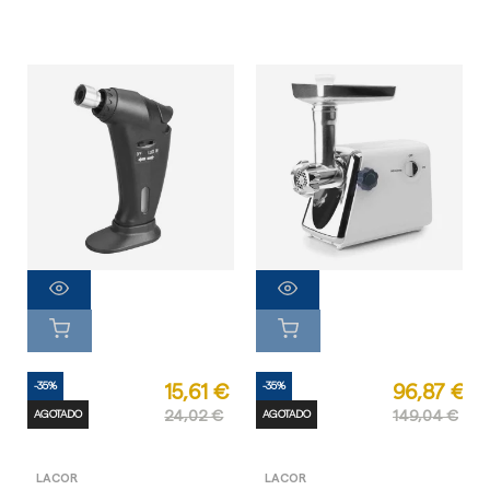
-35%
-35%
15,61 €
96,87 €
AGOTADO
24,02 €
AGOTADO
149,04 €
LACOR
LACOR