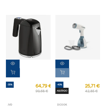
-35%
-40%
64,79 €
25,71 €
99,68 €
AGOTADO
42,85 €
JVD
DCOOK