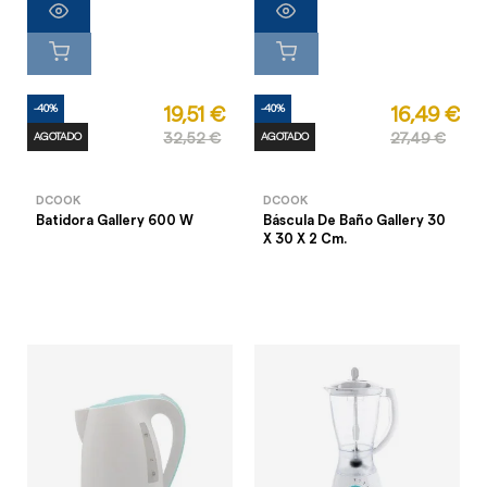
-40%
-40%
19,51 €
16,49 €
AGOTADO
32,52 €
AGOTADO
27,49 €
DCOOK
DCOOK
Batidora Gallery 600 W
Báscula De Baño Gallery 30
X 30 X 2 Cm.