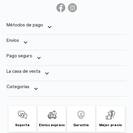
Métodos de pago
keyboard_arrow_down
Envíos
keyboard_arrow_down
Pago seguro
keyboard_arrow_down
La casa de vesta
keyboard_arrow_down
Categorías
keyboard_arrow_down
Soporte
Envíos express
Garantía
Mejor precio