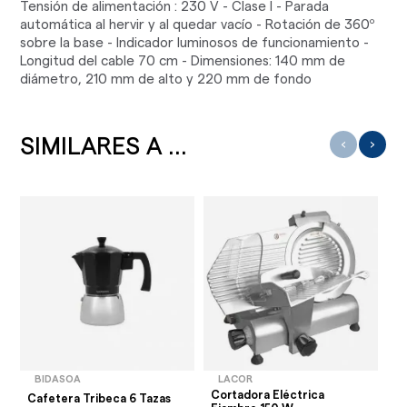
Tensión de alimentación : 230 V - Clase I - Parada
automática al hervir y al quedar vacío - Rotación de 360º
sobre la base - Indicador luminosos de funcionamiento -
Longitud del cable 70 cm - Dimensiones: 140 mm de
diámetro, 210 mm de alto y 220 mm de fondo
SIMILARES A ...
‹
›
BIDASOA
LACOR
J
Cortadora Eléctrica
He
Cafetera Tribeca 6 Tazas