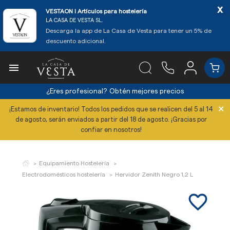
x
VESTAON l Artículos para hostelería
LA CASA DE VESTA SL.
Descarga la app de La Casa de Vesta para tener un 5% de
descuento adicional.

¿Eres profesional?
Obtén mejores precios
×
¡Estamos de inventario! Todos los pedidos que se realicen del 5 al 14
de agosto, serán enviados a partir del 18 de agosto. ¡Gracias por
confiar en nosotros!
Equipamiento Hostelería
Electrodomésticos hostelería
Hervidor Zenith Negro 1,2 L
favorite_border