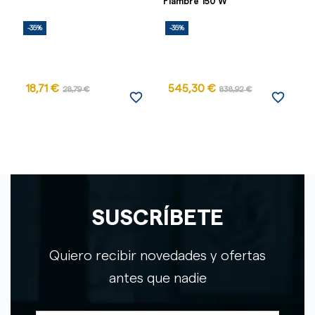
Fiambre 150 W
Sa
-35%
-35%
-
18,71 €
545,30 €
28,79 €
838,92 €
favorite_border
favorite_border
SUSCRÍBETE
Quiero recibir novedades y ofertas
antes que nadie