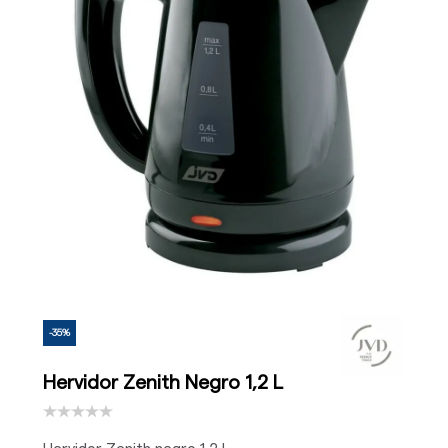
-35%
Hervidor Zenith Negro 1,2 L