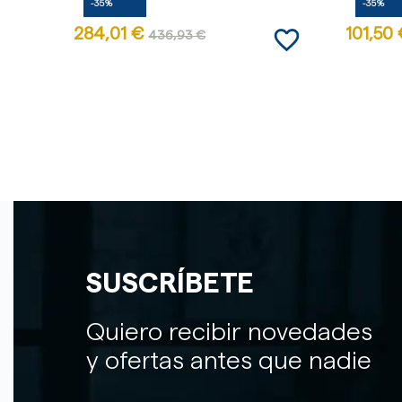
-35%
-35%
favorite_border
284,01 €
101,50 
436,93 €
SUSCRÍBETE
Quiero recibir novedades
y ofertas antes que nadie