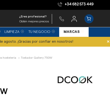
+34 682 573 449
Equipo de expertos
¿Eres profesional?
Obtén mejores precios
LIMPIEZA
TU NEGOCIO
MARCAS
×
de agosto. ¡Gracias por confiar en nosotros!
s hostelería
Tostador Gallery 750W
50W