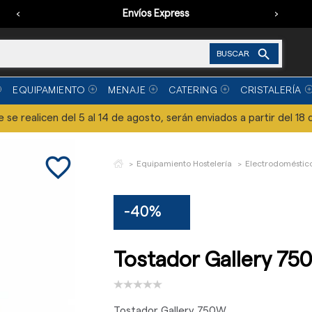
‹
Envíos Express
›

BUSCAR
EQUIPAMIENTO
MENAJE
CATERING
CRISTALERÍA
se realicen del 5 al 14 de agosto, serán enviados a partir del 18 
favorite_border
Equipamiento Hostelería
Electrodoméstico
-40%
Tostador Gallery 7
Tostador Gallery 750W