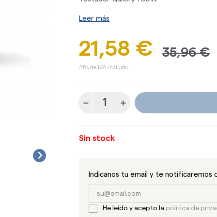
Leer más
21,58 €
35,96 €
21% de IVA incluido.
Sin stock
Indicanos tu email y te notificaremos 
He leído y acepto la
política de priv