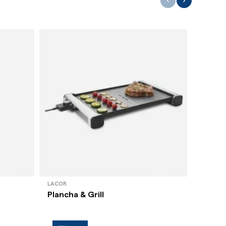
‹
›
LACOR
BIDASOA
Plancha & Grill
Cafete