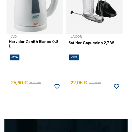
JVD
LACOR
Hervidor Zenith Blanco 0,8
Pi
Batidor Capuccino 2,7 W
L
P
-35%
-35%
-
25,60 €
22,05 €
39,39 €
33,93 €
favorite_border
favorite_border