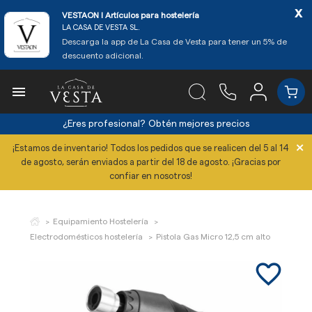
x
VESTAON l Artículos para hostelería
LA CASA DE VESTA SL.
Descarga la app de La Casa de Vesta para tener un 5% de
descuento adicional.

¿Eres profesional?
Obtén mejores precios
×
¡Estamos de inventario! Todos los pedidos que se realicen del 5 al 14
de agosto, serán enviados a partir del 18 de agosto. ¡Gracias por
confiar en nosotros!
Equipamiento Hostelería
Electrodomésticos hostelería
Pistola Gas Micro 12,5 cm alto
favorite_border