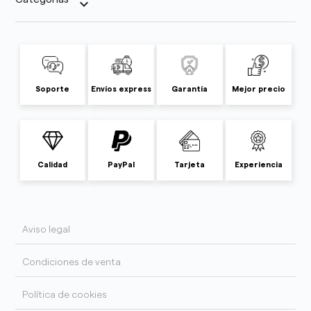
keyboard_arrow_down
Soporte
Envíos express
Garantía
Mejor precio
Calidad
PayPal
Tarjeta
Experiencia
Aviso legal
Condiciones de venta
Política de cookies