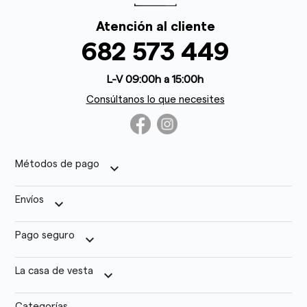
Atención al cliente
682 573 449
L-V 09:00h a 15:00h
Consúltanos lo que necesites
Métodos de pago
keyboard_arrow_down
Envíos
keyboard_arrow_down
Pago seguro
keyboard_arrow_down
La casa de vesta
keyboard_arrow_down
Categorías