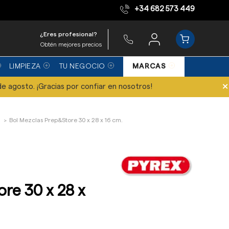
+34 682 573 449
Equipo de expertos
¿Eres profesional?
Obtén mejores precios
LIMPIEZA
TU NEGOCIO
MARCAS
×
de agosto. ¡Gracias por confiar en nosotros!
Bol Mezclas Prep&Store 30 x 28 x 16 cm.
re 30 x 28 x