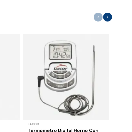
‹
›
LACOR
PYREX
Termómetro Digital Horno Con
Vaso M