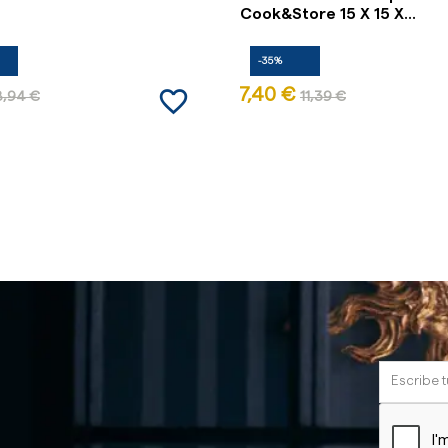
Cook&Store 15 X 15 X...
-35%
favorite_border
7,40 €
8,94 €
11,39 €