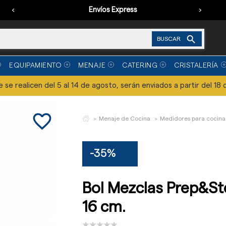
‹
Envíos Express
›

BUSCAR
EQUIPAMIENTO
MENAJE
CATERING
CRISTALERÍA
se realicen del 5 al 14 de agosto, serán enviados a partir del 18 
favorite_border
Menaje de Cocina
Medidores para cocina
-35%
Bol Mezclas Prep&Sto
16 cm.