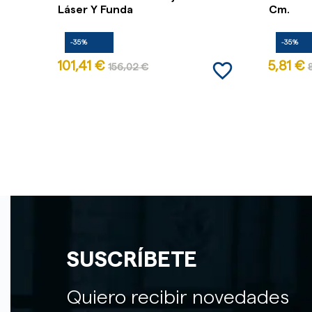
Láser Y Funda
Cm.
-35%
-35%
favorite_border
101,41 €
5,81 €
156,02 €
SUSCRÍBETE
Quiero recibir novedades