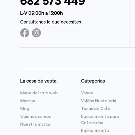
682 573 449
L-V 09:00h a 15:00h
Consúltanos lo que necesites
La casa de vesta
Categorías
Mapa del sitio web
Vasos
Marcas
Vajillas Hostelería
Blog
Tazas de Café
Quiénes somos
Equipamiento para
Cafeterías
Nuestra marca
Equipamiento