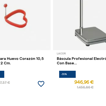
LACOR
ara Huevo Corazón 10,5
Báscula Profesional Electr
 2 Cm.
Con Base...
-35%
favorite_border
946,96 €
7,37 €
1.456,86 €