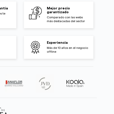
ntía
Mejor precio
garantizado
s te
Comparado con las webs
más destacadas del sector
Experiencia
Más de 10 años en el negocio
offline