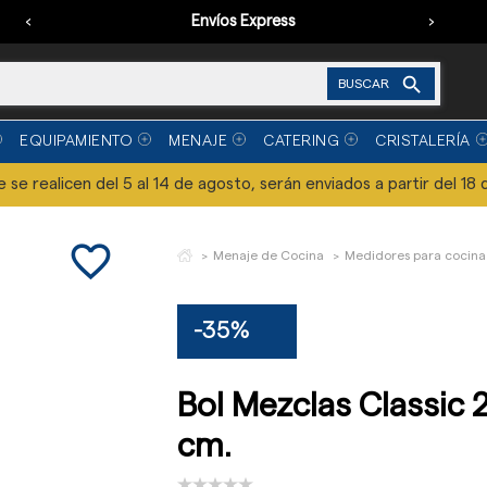
‹
Envíos Express
›

BUSCAR
EQUIPAMIENTO
MENAJE
CATERING
CRISTALERÍA
se realicen del 5 al 14 de agosto, serán enviados a partir del 18 
favorite_border
Menaje de Cocina
Medidores para cocina
-35%
Bol Mezclas Classic 21
cm.