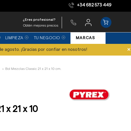
+34 682 573 449
Equipo de expertos
¿Eres profesional?
Obtén mejores precios
LIMPIEZA
TU NEGOCIO
MARCAS
×
de agosto. ¡Gracias por confiar en nosotros!
Bol Mezclas Classic 21 x 21 x 10 cm.
 x 21 x 10