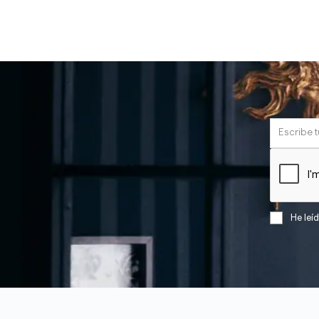
He leí