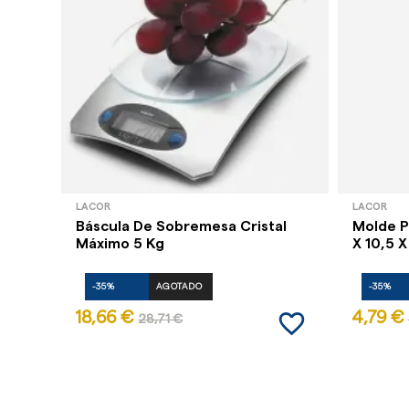
LACOR
LACOR
Báscula De Sobremesa Cristal
Molde P
Máximo 5 Kg
X 10,5 X
-35%
AGOTADO
-35%
favorite_border
18,66 €
4,79 €
28,71 €