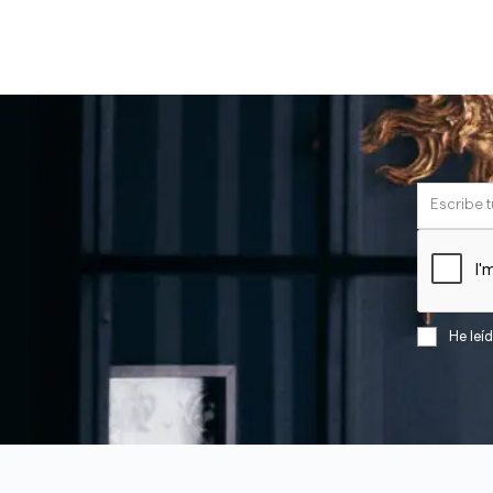
He leí