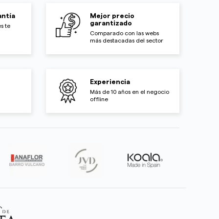
ntía
Mejor precio
garantizado
s te
Comparado con las webs
más destacadas del sector
Experiencia
Más de 10 años en el negocio
offline