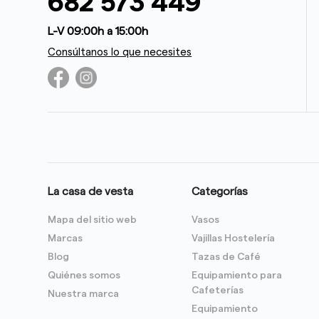
682 573 449
L-V 09:00h a 15:00h
Consúltanos lo que necesites
La casa de vesta
Categorías
Mapa del sitio web
Vasos
Marcas
Vajillas Hostelería
Blog
Tazas de Café
Quiénes somos
Equipamiento para
Cafeterías
Nuestra marca
Equipamiento