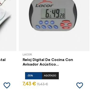
LACOR
PYREX
tal
Reloj Digital De Cocina Con
Bol Me
Avisador Acústico...
Cook&S
-35%
AGOTADO
-35%
favorite_border
favorite_border
7,43 €
11,66 
11,43 €