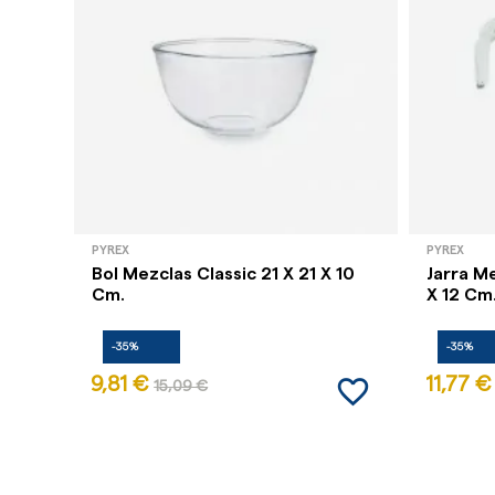
PYREX
PYREX
Bol Mezclas Classic 21 X 21 X 10
Jarra Me
Cm.
X 12 Cm
-35%
-35%
favorite_border
9,81 €
11,77 €
15,09 €