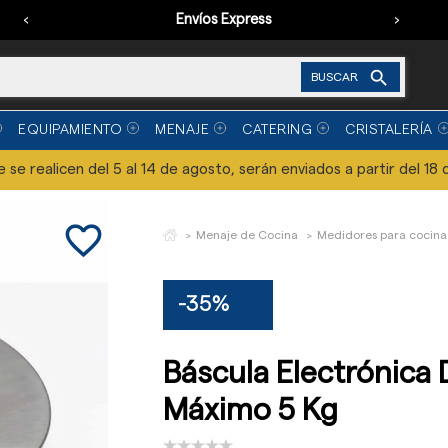
‹
Envíos Express
›

BUSCAR
EQUIPAMIENTO
MENAJE
CATERING
CRISTALERÍA
se realicen del 5 al 14 de agosto, serán enviados a partir del 18 
favorite_border
Menaje de Cocina
Medidores para cocina
-35%
Báscula Electrónica
Máximo 5 Kg