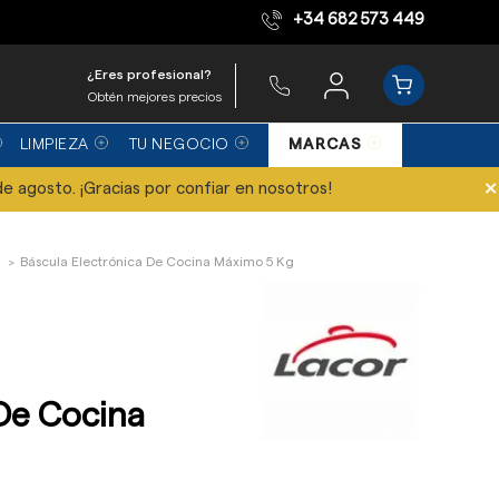
+34 682 573 449
Equipo de expertos
¿Eres profesional?
Obtén mejores precios
LIMPIEZA
TU NEGOCIO
MARCAS
×
de agosto. ¡Gracias por confiar en nosotros!
Báscula Electrónica De Cocina Máximo 5 Kg
 De Cocina