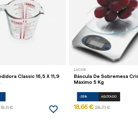
LACOR
didora Classic 16,5 X 11,9
Báscula De Sobremesa Cris
.
Máximo 5 Kg
-35%
AGOTADO
favorite_border
18,66 €
18,11 €
28,71 €