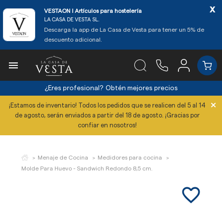
x
VESTAON l Artículos para hostelería
LA CASA DE VESTA SL.
Descarga la app de La Casa de Vesta para tener un 5% de
descuento adicional.

¿Eres profesional?
Obtén mejores precios
×
¡Estamos de inventario! Todos los pedidos que se realicen del 5 al 14
de agosto, serán enviados a partir del 18 de agosto. ¡Gracias por
confiar en nosotros!
Menaje de Cocina
Medidores para cocina
Molde Para Huevo - Sandwich Redondo 8,5 cm.
favorite_border