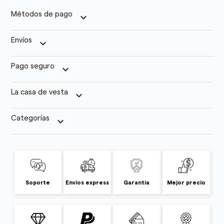
Métodos de pago
keyboard_arrow_down
Envíos
keyboard_arrow_down
Pago seguro
keyboard_arrow_down
La casa de vesta
keyboard_arrow_down
Categorías
keyboard_arrow_down
Soporte
Envíos express
Garantía
Mejor precio