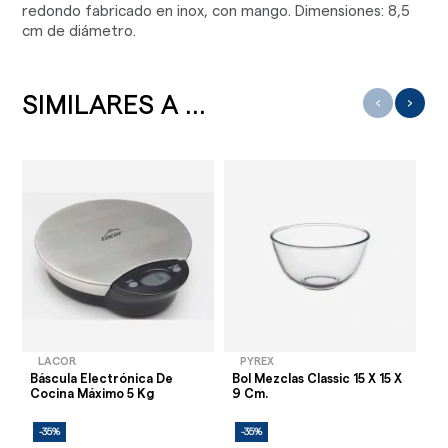
redondo fabricado en inox, con mango. Dimensiones: 8,5
cm de diámetro.
SIMILARES A ...
‹
›
LACOR
PYREX
Báscula Electrónica De
Bol Mezclas Classic 15 X 15 X
Me
Cocina Máximo 5 Kg
9 Cm.
9
-35%
-35%
-