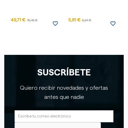
49,71 €
5,81 €
76,48 €
8,94 €
favorite_border
favorite_border
SUSCRÍBETE
Quiero recibir novedades y ofertas
antes que nadie