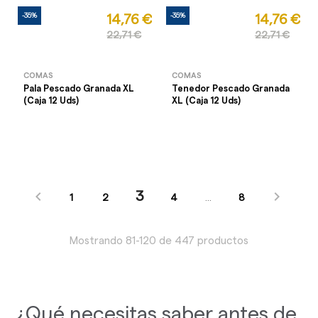
-35%
-35%
14,76 €
14,76 €
22,71 €
22,71 €
COMAS
COMAS
Pala Pescado Granada XL
Tenedor Pescado Granada
(Caja 12 Uds)
XL (Caja 12 Uds)


3
1
2
4
…
8
Mostrando 81-120 de 447 productos
¿Qué necesitas saber antes de