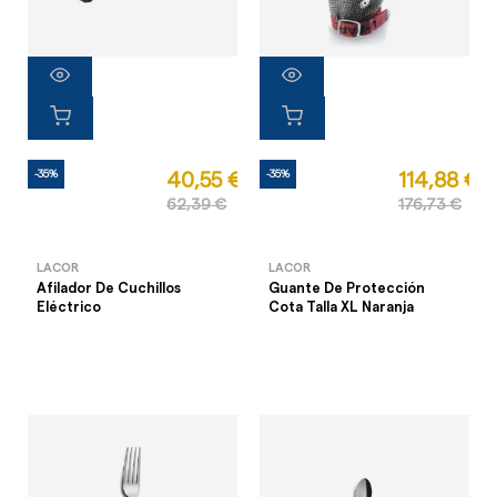
-35%
-35%
40,55 €
114,88 €
62,39 €
176,73 €
LACOR
LACOR
Afilador De Cuchillos
Guante De Protección
Eléctrico
Cota Talla XL Naranja