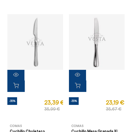
-35%
-35%
23,39 €
23,19 €
35,99 €
35,67 €
COMAS
COMAS
Cuchillo Chuletero
Cuchillo Mesa Granada XL