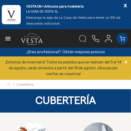
x
VESTAON l Artículos para hostelería
LA CASA DE VESTA SL.
Descarga la app de La Casa de Vesta para tener un 5% de
descuento adicional.

¿Eres profesional?
Obtén mejores precios
×
¡Estamos de inventario! Todos los pedidos que se realicen del 5 al 14
de agosto, serán enviados a partir del 18 de agosto. ¡Gracias por
confiar en nosotros!
Cubertería
CUBERTERÍA