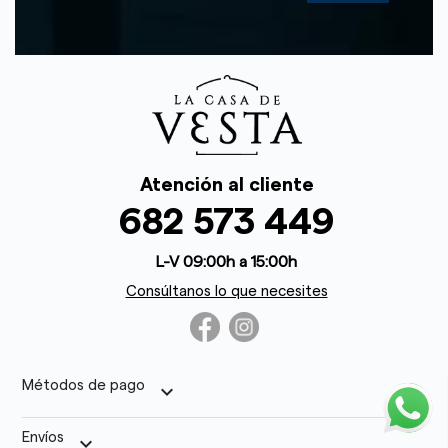
Atención al cliente
682 573 449
L-V 09:00h a 15:00h
Consúltanos lo que necesites
Métodos de pago
keyboard_arrow_down
Envíos
keyboard_arrow_down