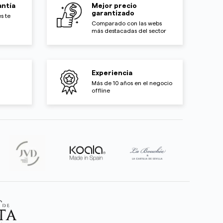
ntía
Mejor precio
garantizado
s te
Comparado con las webs
más destacadas del sector
Experiencia
Más de 10 años en el negocio
offline