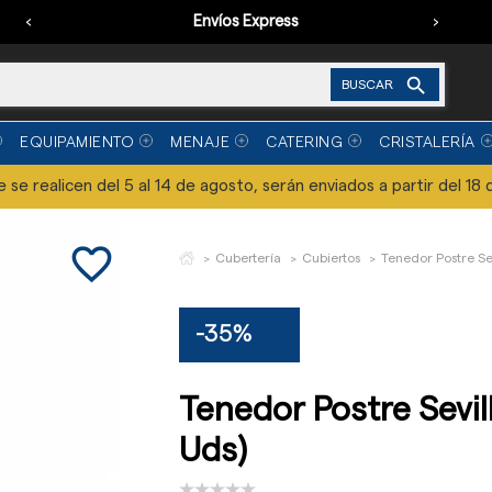
‹
Envíos Express
›

BUSCAR
EQUIPAMIENTO
MENAJE
CATERING
CRISTALERÍA
se realicen del 5 al 14 de agosto, serán enviados a partir del 18 
favorite_border
Cubertería
Cubiertos
Tenedor Postre Sev
-35%
Tenedor Postre Sevill
Uds)