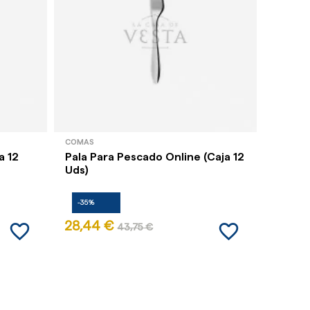
COMAS
COMAS
a 12
Pala Para Pescado Online (Caja 12
Cuchar
Uds)
-35%
-35%
favorite_border
favorite_border
28,44 €
7,04 
43,75 €