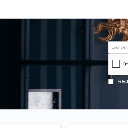
He leí