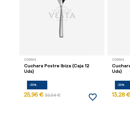
COMAS
COMAS
Cuchara Postre Ibiza (Caja 12
Cuchara
Uds)
Uds)
-35%
-35%
favorite_border
25,96 €
13,28 
39,94 €