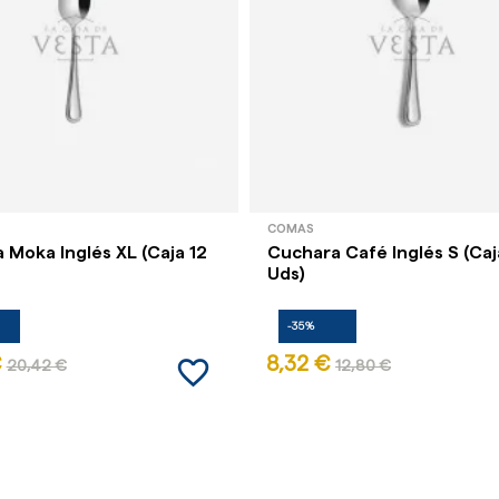
COMAS
 Moka Inglés XL (Caja 12
Cuchara Café Inglés S (Caj
Uds)
-35%
favorite_border
€
8,32 €
20,42 €
12,80 €