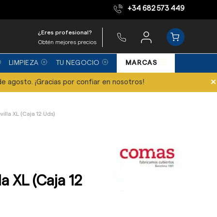
+34 682 573 449
Equipo de expertos
¿Eres profesional?
Obtén mejores precios
LIMPIEZA
TU NEGOCIO
MARCAS
×
de agosto. ¡Gracias por confiar en nosotros!
illa XL (Caja 12 Uds)
a XL (Caja 12