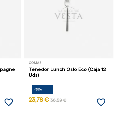
COMAS
COMAS
mpagne
Tenedor Lunch Oslo Eco (Caja 12
Cucha
Uds)
12 Uds
-35%
-35%
favorite_border
favorite_border
23,78 €
29,23
36,59 €