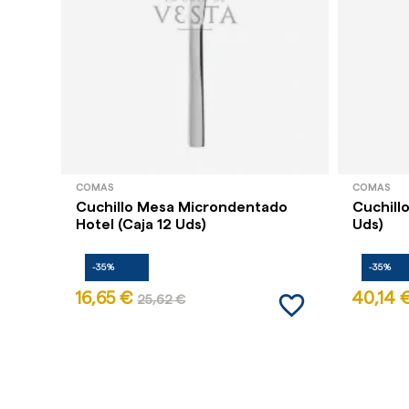
COMAS
COMAS
Cuchillo Mesa Microndentado
Cuchill
Hotel (Caja 12 Uds)
Uds)
-35%
-35%
favorite_border
16,65 €
40,14 
25,62 €