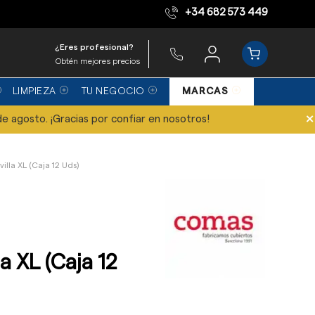
+34 682 573 449
Equipo de expertos
¿Eres profesional?
Obtén mejores precios
LIMPIEZA
TU NEGOCIO
MARCAS
×
de agosto. ¡Gracias por confiar en nosotros!
villa XL (Caja 12 Uds)
a XL (Caja 12