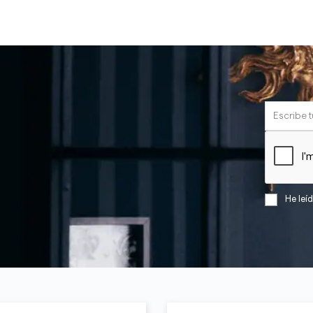
He leí