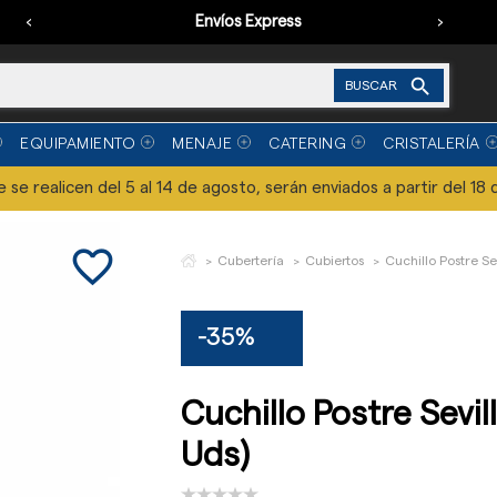
‹
Envíos Express
›

BUSCAR
EQUIPAMIENTO
MENAJE
CATERING
CRISTALERÍA
se realicen del 5 al 14 de agosto, serán enviados a partir del 18 
favorite_border
Cubertería
Cubiertos
Cuchillo Postre Se
-35%
Cuchillo Postre Sevill
Uds)