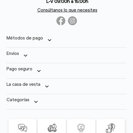
L-V 09:00h a 15:00h
Consúltanos lo que necesites
Métodos de pago
keyboard_arrow_down
Envíos
keyboard_arrow_down
Pago seguro
keyboard_arrow_down
La casa de vesta
keyboard_arrow_down
Categorías
keyboard_arrow_down