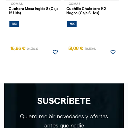
COMAS
COMAS
Cuchara Mesa Inglés S (Caja
Cuchillo Chuletero K2
C
12 Uds)
Negro (Caja 6 Uds)
(C
-35%
-35%
-
15,86 €
51,08 €
24,39 €
78,59 €
favorite_border
favorite_border
SUSCRÍBETE
Quiero recibir novedades y ofertas
antes que nadie