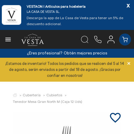
x
VESTAON l Artículos para hostelería
LA CASA DE VESTA SL.
Descarga la app de La Casa de Vesta para tener un 5% de
descuento adicional.

¿Eres profesional?
Obtén mejores precios
×
¡Estamos de inventario! Todos los pedidos que se realicen del 5 al 14
de agosto, serán enviados a partir del 18 de agosto. ¡Gracias por
confiar en nosotros!
Cubertería
Cubiertos
Tenedor Mesa Gran North M (Caja 12 Uds)
favorite_border