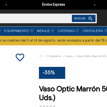
‹
Envíos Express
›

BUSCAR
EQUIPAMIENTO
MENAJE
CATERING
CRISTALERÍA
se realicen del 5 al 14 de agosto, serán enviados a partir del 18 
favorite_border
Cristalería
Vasos
Vaso Optic Marrón 50 c
-35%
Vaso Optic Marrón 50
Uds.)