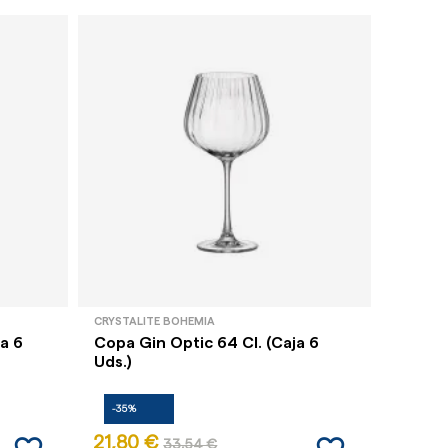
CRYSTALITE BOHEMIA
CRYSTAL
a 6
Copa Gin Optic 64 Cl. (Caja 6
Copa F
Uds.)
Uds.)
-35%
-35%
21,80 €
18,83
33,54 €