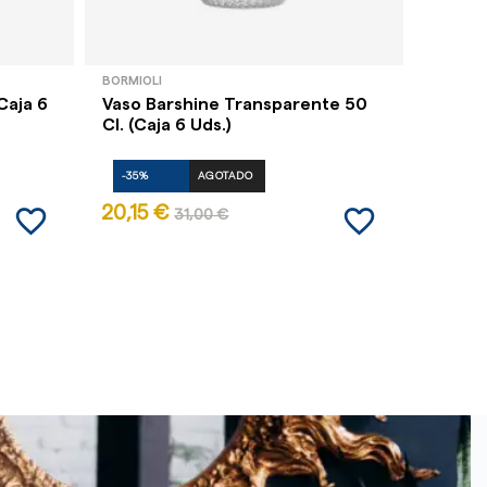
BORMIOLI
QUID
Caja 6
Vaso Barshine Transparente 50
Vaso S
Cl. (Caja 6 Uds.)
-35%
AGOTADO
-35%
favorite_border
favorite_border
20,15 €
15,16 
31,00 €