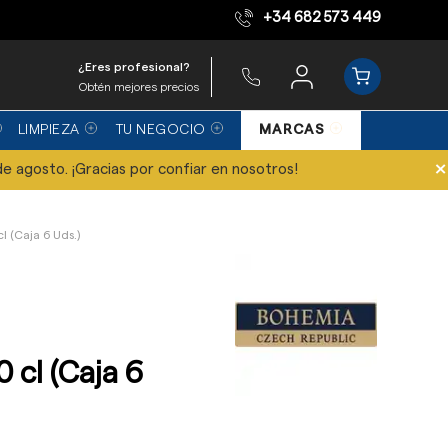
+34 682 573 449
Equipo de expertos
¿Eres profesional?
Obtén mejores precios
LIMPIEZA
TU NEGOCIO
MARCAS
×
de agosto. ¡Gracias por confiar en nosotros!
l (Caja 6 Uds.)
 cl (Caja 6