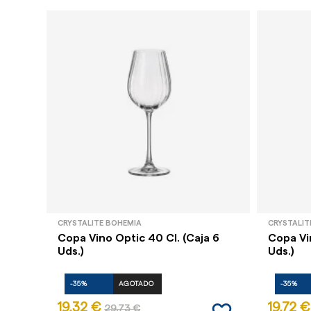
CRYSTALITE BOHEMIA
CRYSTALIT
Copa Vino Optic 40 Cl. (Caja 6
Copa Vin
Uds.)
Uds.)
-35%
AGOTADO
-35%
19,32 €
19,72 €
29,73 €