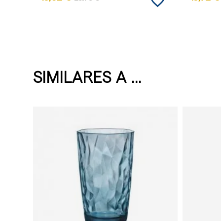
favorite_border
SIMILARES A ...