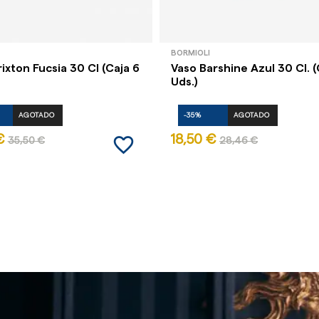
BORMIOLI
ixton Fucsia 30 Cl (Caja 6
Vaso Barshine Azul 30 Cl. (
Uds.)
AGOTADO
-35%
AGOTADO
favorite_border
€
18,50 €
35,50 €
28,46 €