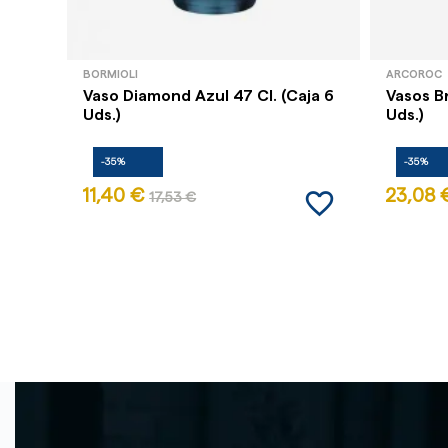
BORMIOLI
ARCOROC
Vaso Diamond Azul 47 Cl. (Caja 6
Vasos Br
Uds.)
Uds.)
-35%
-35%
favorite_border
11,40 €
23,08 
17,53 €