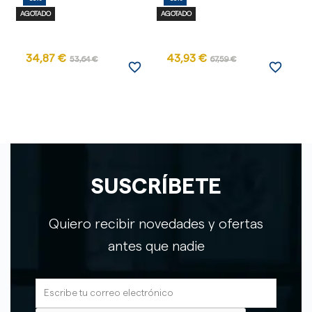
AGOTADO
AGOTADO
34,87 €
43,93 €
9
53,64 €
67,59 €
favorite_border
favorite_border
SUSCRÍBETE
Quiero recibir novedades y ofertas
antes que nadie