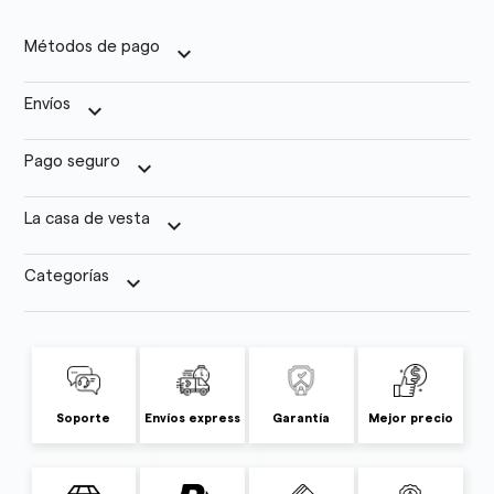
Métodos de pago
keyboard_arrow_down
Envíos
keyboard_arrow_down
Pago seguro
keyboard_arrow_down
La casa de vesta
keyboard_arrow_down
Categorías
keyboard_arrow_down
Soporte
Envíos express
Garantía
Mejor precio