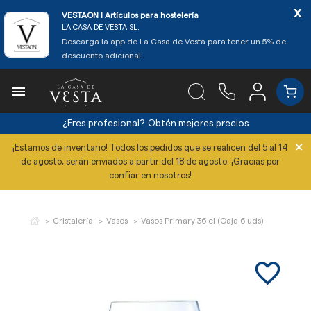
x
VESTAON l Artículos para hostelería
LA CASA DE VESTA SL.
Descarga la app de La Casa de Vesta para tener un 5% de
descuento adicional.

¿Eres profesional?
Obtén mejores precios
×
¡Estamos de inventario! Todos los pedidos que se realicen del 5 al 14
de agosto, serán enviados a partir del 18 de agosto. ¡Gracias por
confiar en nosotros!
Cristalería
Vasos
Vasos Primary 36 cl (Caja 6 uds)
favorite_border