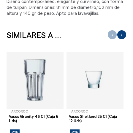
Diseño contemporáneo, elegante y curvilíneo, con forma
de tulipán. Dimensiones: 81 mm de diámetro,102 mm de
altura y 140 gr de peso. Apto para lavavajillas.
SIMILARES A ...
‹
›
ARCOROC
ARCOROC
Vasos Granity 46 Cl (Caja 6
Vasos Shetland 25 Cl (Caja
Va
Uds)
12 Uds)
6 
-35%
-35%
-