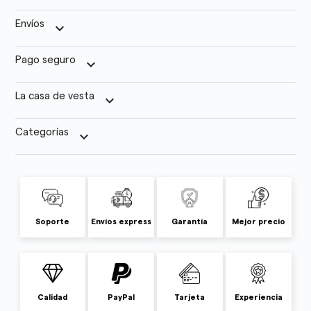
Envíos
keyboard_arrow_down
Pago seguro
keyboard_arrow_down
La casa de vesta
keyboard_arrow_down
Categorías
keyboard_arrow_down
Soporte
Envíos express
Garantía
Mejor precio
Calidad
PayPal
Tarjeta
Experiencia