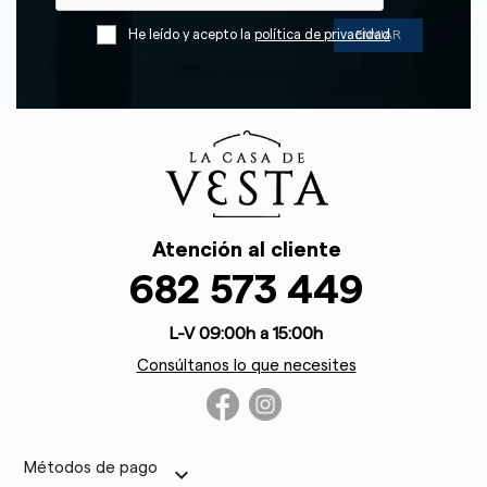
He leído y acepto la
política de privacidad
Atención al cliente
682 573 449
L-V 09:00h a 15:00h
Consúltanos lo que necesites
Métodos de pago
keyboard_arrow_down