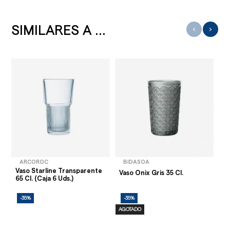
SIMILARES A ...
‹
›
ARCOROC
BIDASOA
Vaso Starline Transparente
Va
Vaso Onix Gris 35 Cl.
65 Cl. (Caja 6 Uds.)
(C
-35%
-35%
-
AGOTADO