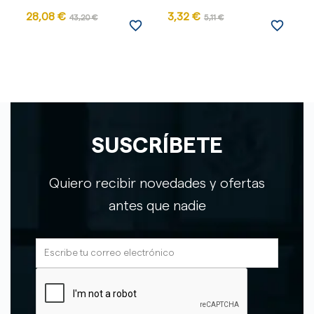
28,08 €
3,32 €
43,20 €
5,11 €
favorite_border
favorite_border
SUSCRÍBETE
Quiero recibir novedades y ofertas
antes que nadie