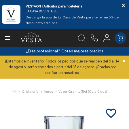
x
VESTAON l Artículos para hostelería
LA CASA DE VESTA SL.
Descarga la app de La Casa de Vesta para tener un 5% de
descuento adicional.

¿Eres profesional?
Obtén mejores precios
×
¡Estamos de inventario! Todos los pedidos que se realicen del 5 al 14
de agosto, serán enviados a partir del 18 de agosto. ¡Gracias por
confiar en nosotros!
Cristalería
Vasos
Vasos Granity 31cl (Caja 6 uds)
favorite_border