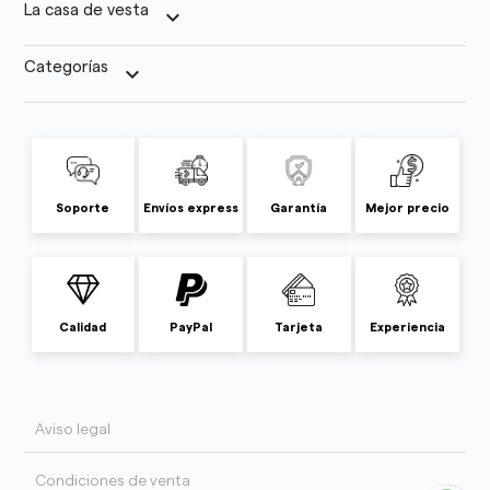
La casa de vesta
keyboard_arrow_down
Categorías
keyboard_arrow_down
Soporte
Envíos express
Garantía
Mejor precio
Calidad
PayPal
Tarjeta
Experiencia
Aviso legal
Condiciones de venta