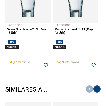
ARCOROC
ARCOROC
Vasos Shetland 42 Cl (Caja
Vasos Shetland 35 Cl (Caja
Va
12 Uds)
12 Uds)
Ud
-35%
-35%
-
AGOTADO
AGOTADO
50,51 €
37,70 €
77,71 €
58,01 €
favorite_border
favorite_border
SIMILARES A ...
‹
›