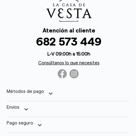
Atención al cliente
682 573 449
L-V 09:00h a 15:00h
Consúltanos lo que necesites
Métodos de pago
keyboard_arrow_down
Envíos
keyboard_arrow_down
Pago seguro
keyboard_arrow_down