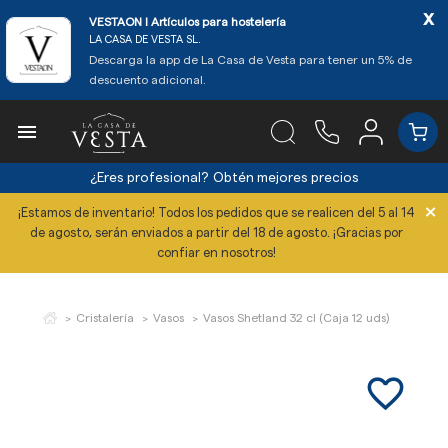
x
VESTAON l Artículos para hostelería
LA CASA DE VESTA SL.
Descarga la app de La Casa de Vesta para tener un 5% de
descuento adicional.

¿Eres profesional?
Obtén mejores precios
×
¡Estamos de inventario! Todos los pedidos que se realicen del 5 al 14
de agosto, serán enviados a partir del 18 de agosto. ¡Gracias por
confiar en nosotros!
Cristalería
Vasos
Vasos Shetland 32 cl (Caja 12 uds)
favorite_border