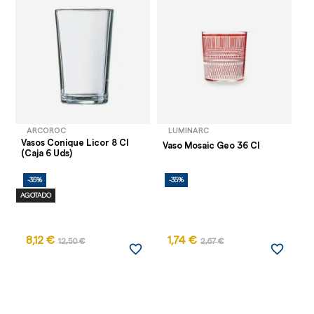
ARCOROC
LUMINARC
Vasos Conique Licor 8 Cl
Va
Vaso Mosaic Geo 36 Cl
(Caja 6 Uds)
(C
-35%
-35%
-
AGOTADO
AG
8,12 €
1,74 €
12,50 €
2,67 €
favorite_border
favorite_border