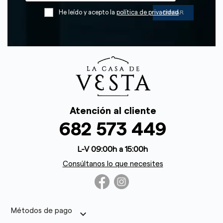
He leído y acepto la
política de privacidad
Atención al cliente
682 573 449
L-V 09:00h a 15:00h
Consúltanos lo que necesites
Métodos de pago
keyboard_arrow_down