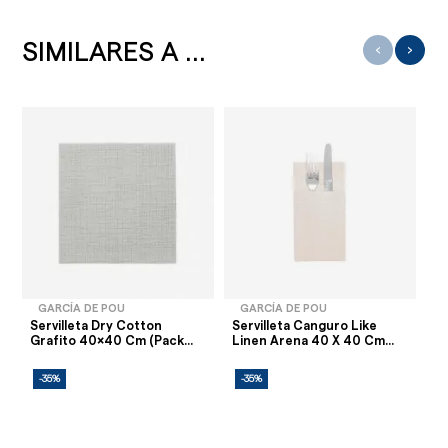
SIMILARES A ...
‹
›
GARCÍA DE POU
GARCÍA DE POU
Servilleta Dry Cotton
Servilleta Canguro Like
Se
Grafito 40x40 Cm (Pack...
Linen Arena 40 X 40 Cm...
Da
-35%
-35%
-
AG