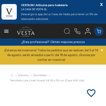
x
VESTAON l Artículos para hostelería
LA CASA DE VESTA SL.
Descarga la app de La Casa de Vesta para tener un 5% de
descuento adicional.

¿Eres profesional?
Obtén mejores precios
×
¡Estamos de inventario! Todos los pedidos que se realicen del 5 al 14
de agosto, serán enviados a partir del 18 de agosto. ¡Gracias por
confiar en nosotros!
Delivery
Servilletas
Servilleta Like Linen Arena 1/4 50 x 50 cm (Caja 400 Uds)
favorite_border