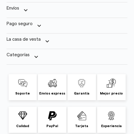
Envíos
keyboard_arrow_down
Pago seguro
keyboard_arrow_down
La casa de vesta
keyboard_arrow_down
Categorías
keyboard_arrow_down
Soporte
Envíos express
Garantía
Mejor precio
Calidad
PayPal
Tarjeta
Experiencia