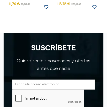
11,76 €
115,78 €
1
18,09 €
178,12 €
favorite_border
favorite_border
SUSCRÍBETE
Quiero recibir novedades y ofertas
antes que nadie