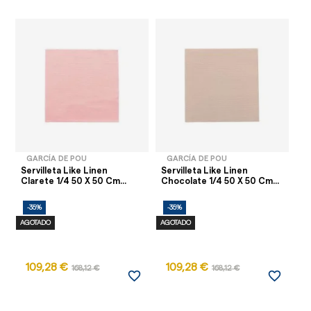
GARCÍA DE POU
GARCÍA DE POU
Servilleta Like Linen
Servilleta Like Linen
Se
Clarete 1/4 50 X 50 Cm...
Chocolate 1/4 50 X 50 Cm...
50
-35%
-35%
-
AGOTADO
AGOTADO
AG
109,28 €
109,28 €
168,12 €
168,12 €
favorite_border
favorite_border